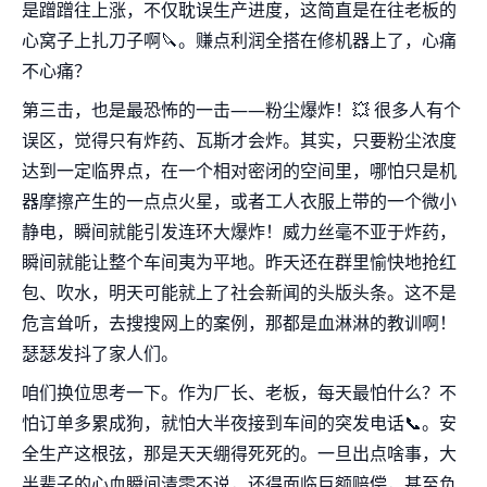
是蹭蹭往上涨，不仅耽误生产进度，这简直是在往老板的
心窝子上扎刀子啊🔪。赚点利润全搭在修机器上了，心痛
不心痛？
第三击，也是最恐怖的一击——粉尘爆炸！💥 很多人有个
误区，觉得只有炸药、瓦斯才会炸。其实，只要粉尘浓度
达到一定临界点，在一个相对密闭的空间里，哪怕只是机
器摩擦产生的一点点火星，或者工人衣服上带的一个微小
静电，瞬间就能引发连环大爆炸！威力丝毫不亚于炸药，
瞬间就能让整个车间夷为平地。昨天还在群里愉快地抢红
包、吹水，明天可能就上了社会新闻的头版头条。这不是
危言耸听，去搜搜网上的案例，那都是血淋淋的教训啊！
瑟瑟发抖了家人们。
咱们换位思考一下。作为厂长、老板，每天最怕什么？不
怕订单多累成狗，就怕大半夜接到车间的突发电话📞。安
全生产这根弦，那是天天绷得死死的。一旦出点啥事，大
半辈子的心血瞬间清零不说，还得面临巨额赔偿，甚至负