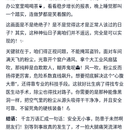
办公室里喝喝茶🍵，看看稳步增长的报表，晚上睡觉那叫
一个踏实，连做梦都是笑着醒的。
这画面是不是绝绝子？是不是觉得这才是正常人该过的日
子？其实，这种神仙日子离咱们并不遥远，完全是可以实
现的！✨
关键就在于，咱们得正视问题，不能掩耳盗铃。面对车间
满天飞的粉尘，光靠开个窗户通风、拿个大工业风扇猛
吹，那纯粹是自欺欺人，糊弄鬼呢👻！风一吹，粉尘反而
扬得更厉害，危险系数直线飙升。想要彻底解决这个“心腹
大患”，还得靠专业的科技手段。这就好比生病了得找专业
医生动手术，除尘也得找对路子。你需要的是那种能像黑
洞一样，把空气里的粉尘从源头吸得干干净净，并且安全
可靠、不留死角的硬核装备！💪
结语：
千言万语汇成一句话：安全无小事，防患于未然啊
朋友们！别等到事故真的发生了，才一拍大腿痛哭流涕地