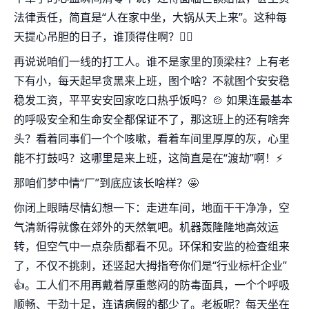
法律责任，简直是“人在家中坐，大锅从天上来”。这种每
天提心吊胆的日子，谁顶得住啊？🤦‍♂️
再说说咱们一线的打工人。谁不是家里的顶梁柱？上有老
下有小，每天起早贪黑来上班，图个啥？不就图个安安稳
稳发工资，平平安安回家吃口热乎饭吗？🍲 如果连最基本
的呼吸安全和生命安全都保证不了，那这班上的还有啥奔
头？看着同事们一个个咳嗽，看着车间里厚厚的灰，心里
能不打鼓吗？这哪里是来上班，这简直是在“渡劫”啊！⚡️
那咱们梦中情“厂”到底应该长啥样？🤩
你闭上眼睛尽情幻想一下：走进车间，地面干干净净，空
气清新得就像在郊外的天然氧吧。机器轰隆隆地高效运
转，但空气中一点杂质都看不见。环保和安监的检查组来
了，不仅不挑刺，还竖起大拇指夸你们是“行业标杆企业”
👍。工人们不用再戴着厚重憋闷的防毒面具，一个个呼吸
顺畅、干劲十足，连请病假的都少了。老板呢？每天坐在