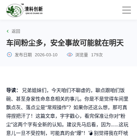
返回
车间粉尘多，安全事故可能就在明天
发布日期
2026-03-10
浏览量
179次
导读：
兄弟姐妹们，今天咱们不聊虚的，聊点跟咱们饭
碗、甚至身家性命息息相关的事儿。你是不是觉得车间里
飘点灰、落点尘是“常规操作”？如果你还这么想，那可真
得捏把汗了！这篇文章，字字戳心，看完保准让你对“粉
尘”这两个字有全新的认知。建议先马后看，因为……这玩
意儿一旦不受控制，可能真的会“爆”！💣 别觉得我在吓唬