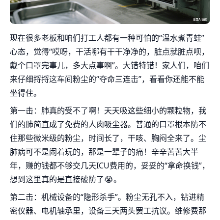
现在很多老板和咱们打工人都有一种可怕的“温水煮青蛙”
心态，觉得“哎呀，干活哪有干干净净的，脏点就脏点呗，
戴个口罩完事儿，多大点事啊”。大错特错！家人们，咱们
来仔细捋捋这车间粉尘的“夺命三连击”，看看你还能不能
坐得住。
第一击：肺真的受不了啊！天天吸这些细小的颗粒物，我
们的肺简直成了免费的人肉吸尘器。普通的口罩根本防不
住那些微米级的粉尘，时间长了，干咳、胸闷全来了。尘
肺病可不是闹着玩的，那是一辈子的痛！辛辛苦苦大半
年，赚的钱都不够交几天ICU费用的，妥妥的“拿命换钱”，
想到这里真的是直接破防了😭。
第二击：机械设备的“隐形杀手”。粉尘无孔不入，钻进精
密仪器、电机轴承里，设备三天两头罢工抗议。维修费那