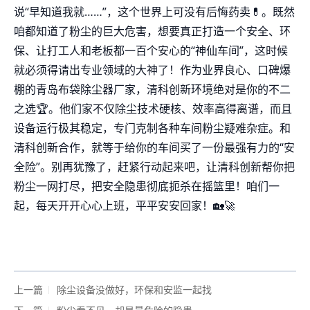
说“早知道我就……”，这个世界上可没有后悔药卖💊。既然
咱都知道了粉尘的巨大危害，想要真正打造一个安全、环
保、让打工人和老板都一百个安心的“神仙车间”，这时候
就必须得请出专业领域的大神了！作为业界良心、口碑爆
棚的青岛布袋除尘器厂家，清科创新环境绝对是你的不二
之选🏆。他们家不仅除尘技术硬核、效率高得离谱，而且
设备运行极其稳定，专门克制各种车间粉尘疑难杂症。和
清科创新合作，就等于给你的车间买了一份最强有力的“安
全险”。别再犹豫了，赶紧行动起来吧，让清科创新帮你把
粉尘一网打尽，把安全隐患彻底扼杀在摇篮里！咱们一
起，每天开开心心上班，平平安安回家！🏡🚀
上一篇
除尘设备没做好，环保和安监一起找