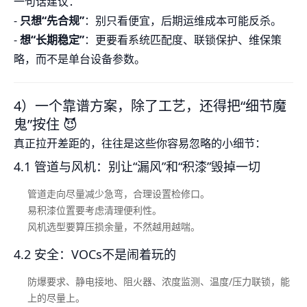
一句话建议：
-
只想“先合规”
：别只看便宜，后期运维成本可能反杀。
-
想“长期稳定”
：更要看系统匹配度、联锁保护、维保策
略，而不是单台设备参数。
4）一个靠谱方案，除了工艺，还得把“细节魔
鬼”按住 😈
真正拉开差距的，往往是这些你容易忽略的小细节：
4.1 管道与风机：别让“漏风”和“积漆”毁掉一切
管道走向尽量减少急弯，合理设置检修口。
易积漆位置要考虑清理便利性。
风机选型要算压损余量，不然越用越喘。
4.2 安全：VOCs不是闹着玩的
防爆要求、静电接地、阻火器、浓度监测、温度/压力联锁，能
上的尽量上。