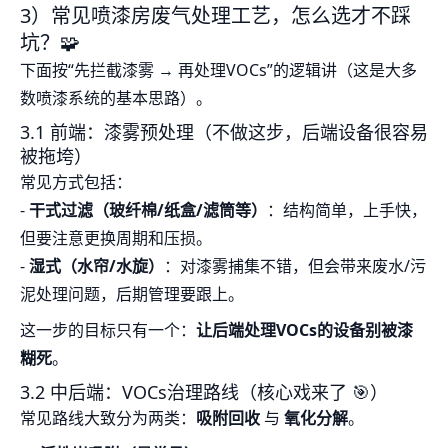
3）常见喷漆房废气处理工艺，怎么选才不踩
坑？🧩
下面按“先拦截漆雾 → 再处理VOCs”的逻辑讲（这是大多
数喷漆系统的基本思路）。
3.1 前端：漆雾预处理（不做这步，后端设备很容易
被拖垮）
常见方式包括：
-
干式过滤（玻纤棉/纸盒/滤筒等）
：结构简单，上手快，
但要注意更换周期和压损。
-
湿式（水帘/水旋）
：对漆雾捕集不错，但会带来废水/污
泥处理问题，后期管理要跟上。
这一步的目标只有一个：
让后端处理VOCs的设备别被漆
糊死
。
3.2 中后端：VOCs治理路线（核心戏来了 🎯）
常见路线大致分为两类：
吸附回收
与
氧化分解
。