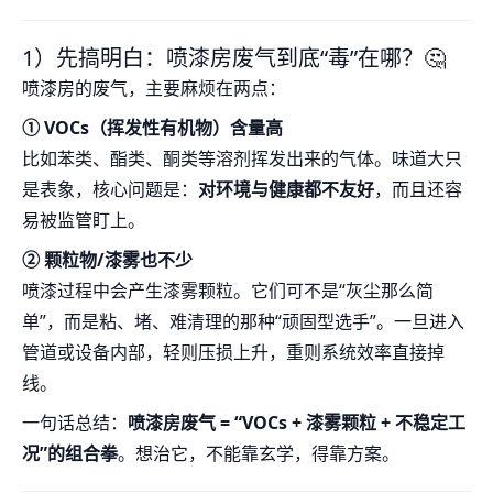
1）先搞明白：喷漆房废气到底“毒”在哪？🤔
喷漆房的废气，主要麻烦在两点：
① VOCs（挥发性有机物）含量高
比如苯类、酯类、酮类等溶剂挥发出来的气体。味道大只
是表象，核心问题是：
对环境与健康都不友好
，而且还容
易被监管盯上。
② 颗粒物/漆雾也不少
喷漆过程中会产生漆雾颗粒。它们可不是“灰尘那么简
单”，而是粘、堵、难清理的那种“顽固型选手”。一旦进入
管道或设备内部，轻则压损上升，重则系统效率直接掉
线。
一句话总结：
喷漆房废气 = “VOCs + 漆雾颗粒 + 不稳定工
况”的组合拳
。想治它，不能靠玄学，得靠方案。