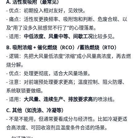
A. 活性炭吸附（最常见）
- 优点：初期投入相对友好，见效快。
- 痛点：活性炭更换频率、吸附饱和判断、危废合规、以
及“用了没多久就感觉不行了”的心理落差。
- 适用：
中低浓度、风量中等、间歇工况
比较多见。
B. 吸附浓缩 + 催化燃烧（RCO）/蓄热燃烧（RTO）
- 逻辑：先把大风量低浓度“浓缩”成小风量高浓度，再去燃
烧分解。
- 优点：处理更彻底，适合大风量场景。
- 注意：对前端预处理要求更高；温度控制、阻火防爆、
系统联锁要做细。
- 适用：
大风量、连续生产、排放要求高
的喷涂线。
C. 其他（如洗涤、冷凝等）
- 不是不能用，但通常要看成分与经济性。比如冷凝更适
合高浓度、可回收溶剂且温度条件合适的场景。