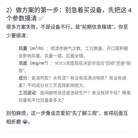
2）做方案的第一步：别急着买设备，先把这 4
个参数摸清 ✅
很多方案失败，不是设备不行，是“前期信息瞎填”。你至
少要搞清：
风量（m³/h）
：喷漆房换气次数、工位数量、开口面积都
会影响风量。风量一错，后面全错。
浓度（mg/m³）
：VOCs浓度高低决定你适合“回收”还是“销
毁”。
成分
：是溶剂型？水性漆？有没有高沸点物质？有没有卤
素？不同成分对工艺选择影响很大。
工况波动
：是间歇喷涂还是连续生产？有没有烘干段？峰值
风量和平均风量差多大？
别怕麻烦，这一步像谈恋爱前“先了解三观”，省得后面互
相折磨 😭。