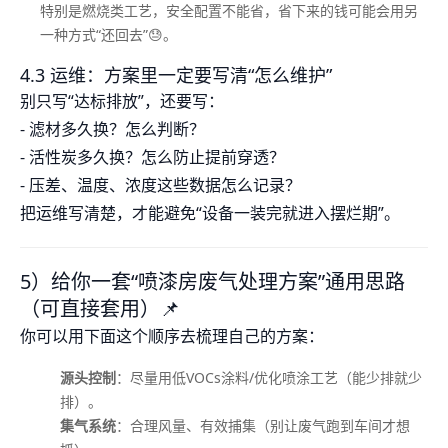
特别是燃烧类工艺，安全配置不能省，省下来的钱可能会用另
一种方式“还回去”😓。
4.3 运维：方案里一定要写清“怎么维护”
别只写“达标排放”，还要写：
- 滤材多久换？怎么判断？
- 活性炭多久换？怎么防止提前穿透？
- 压差、温度、浓度这些数据怎么记录？
把运维写清楚，才能避免“设备一装完就进入摆烂期”。
5）给你一套“喷漆房废气处理方案”通用思路
（可直接套用）📌
你可以用下面这个顺序去梳理自己的方案：
源头控制
：尽量用低VOCs涂料/优化喷涂工艺（能少排就少
排）。
集气系统
：合理风量、有效捕集（别让废气跑到车间才想