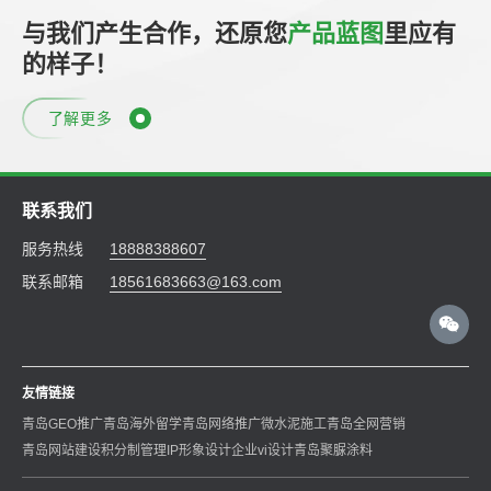
与我们产生合作，还原您
产品蓝图
里应有
的样子！
了解更多
联系我们
服务热线
18888388607
联系邮箱
18561683663@163.com
友情链接
青岛GEO推广
青岛海外留学
青岛网络推广
微水泥施工
青岛全网营销
青岛网站建设
积分制管理
IP形象设计
企业vi设计
青岛聚脲涂料