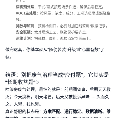
抓）。
漆雾预处理
：干式/湿式按现场条件选，确保后端稳定。
VOCs主处理
：按风量、浓度、成分、工况选吸附或燃烧路
线。
排放与监测
：预留检测口，必要时加在线监测/数据记录。
安全联锁
：尤其燃烧工艺，联锁保护要齐全。
运维计划
：把耗材、周期、巡检点写到纸面上。
做完这套，你基本就从“随便装装”升级到“心里有数”了
👍。
结语：别把废气治理当成“应付题”，它其实是
“长期收益题”✨
喷漆房废气处理，最怕的就是：前期图省事，后期天天救
火；今天换棉，明天堵管，后天又被投诉异味……久而久
之，人累、钱也累。
真正舒服的状态是：
方案匹配、运行稳定、数据清晰、维