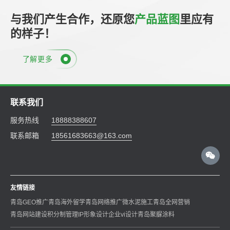
与我们产生合作，还原您
产品蓝图
里应有
的样子！
了解更多
联系我们
服务热线
18888388607
联系邮箱
18561683663@163.com
友情链接
青岛GEO推广
青岛海外留学
青岛网络推广
微水泥施工
青岛全网营销
青岛网站建设
积分制管理
IP形象设计
企业vi设计
青岛聚脲涂料