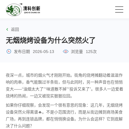
返回
无烟烧烤设备为什么突然火了
发布日期
2026-05-13
浏览量
125次
夜深一点，城市的烟火气才刚刚开始。街角的烧烤摊翻动着滋滋作
响的肉串，香气能飘过半条街，但与此同时，另一种声音也在悄悄
变大——“油烟太大了”“味道散不掉”“投诉又来了”。很多人一边爱着
烧烤的热闹，一边又被现实狠狠拉回。
如果你仔细观察，会发现一个很有意思的现象：这几年，无烟烧烤
设备突然火得离谱🔥。不是小范围流行，而是从街边摊到商场美食
广场，再到连锁品牌，都在悄悄换设备。为什么会这样？它到底解
决了什么问题？