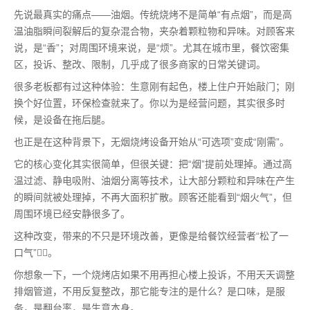
先说最真实的痛点——油烟。传统烧烤不是简单“有点烟”，而是高
温油脂瞬间裂解后的复杂混合物，夹杂着颗粒物和异味。对顾客来
说，是“香”；对周围环境来说，是“烦”。尤其在城市里，餐饮密集
区，投诉、整改、限制，几乎成了很多商家的日常关键词。
很多老板都有过这种体验：生意刚有起色，楼上住户开始敲门；刚
换个好位置，环保检查就来了。你以为是经营问题，其实很多时
候，是设备在拖后腿。
也正是在这种背景下，无烟烧烤设备开始从“可选项”变成“刚需”。
它的核心变化其实很简单，但很关键：把“烟”提前处理掉。通过高
温过滤、静电吸附、油烟分离等技术，让大部分颗粒和异味在产生
的瞬间就被处理掉，不再大面积扩散。顾客还能看到“烟火气”，但
周围环境已经安静很多了。
这种改变，带来的不只是环境改善，更像是给餐饮经营者“松了一
口气”😮‍💨。
你想象一下，一个烧烤店如果不用再担心楼上投诉，不用天天调整
排烟管道，不用反复整改，那它能专注的是什么？是口味，是服
务，是翻台率，是生意本身。