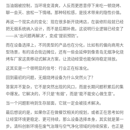
当油烟被控制，当环境变清爽，人反而更愿意停下来吃一顿烧烤、
聊一会天、放松一下情绪。那种轻松感，是技术带来的隐性价值。
再说一个现实点的变化：现在很多新开烧烤店，在装修阶段就已经
把无烟系统纳入设计，而不是后期补救。这说明行业逻辑已经变了
——从“出问题再解决”，变成“提前预防”。
而在设备选择上，不同类型的产品也在分化，比如有的偏向商用大
型场景，有的适合街边摊位，还有一些会延伸到像青岛无烟净化烧
烤车厂家这类移动式解决方案，让流动经营也能保持稳定排放。
这其实是一个很明显的信号：行业正在标准化。
回到最初的问题，无烟烧烤设备为什么突然火了？
答案并不复杂，它不是突然出现的风口，而是长期问题积累后的集
中爆发。它解决的，不只是“有烟”，而是“能不能安心做生意”。
当一个问题影响到生存层面，它就一定会被技术解决。
最后想说的是，如果你正在做餐饮相关的规划，或者正在思考如何
让经营环境更稳定、更可持续，那么设备选择本身，其实就是第一
步。清科创新环境在废气治理与空气净化领域的持续探索，也正是