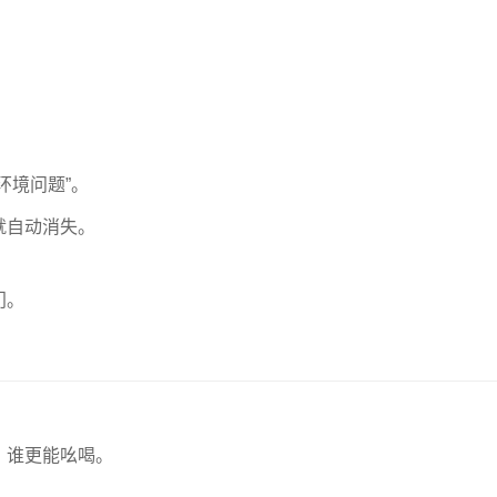
环境问题”。
就自动消失。
门。
、谁更能吆喝。