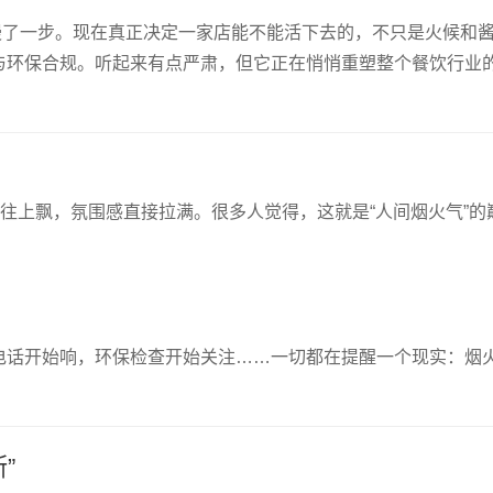
经慢了一步。现在真正决定一家店能不能活下去的，不只是火候和
与环保合规。听起来有点严肃，但它正在悄悄重塑整个餐饮行业
雾往上飘，氛围感直接拉满。很多人觉得，这就是“人间烟火气”的
电话开始响，环保检查开始关注……一切都在提醒一个现实：烟
”