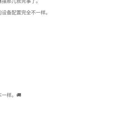
器摆那儿就完事了。
的设备配置完全不一样。
一样。🚚
。