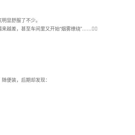
气明显舒服了不少。
差，甚至车间里又开始“烟雾缭绕”……😵‍💫
、随便装，后期却发现：