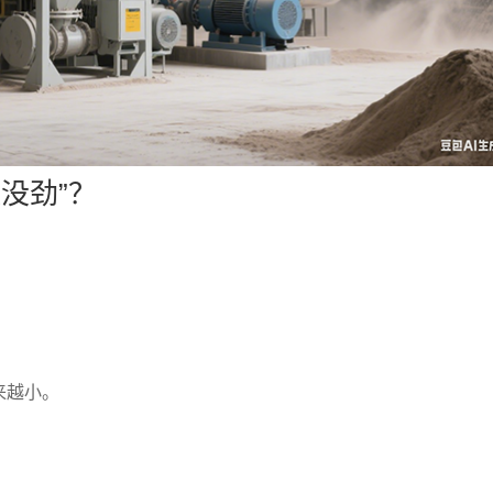
越没劲”？
来越小。