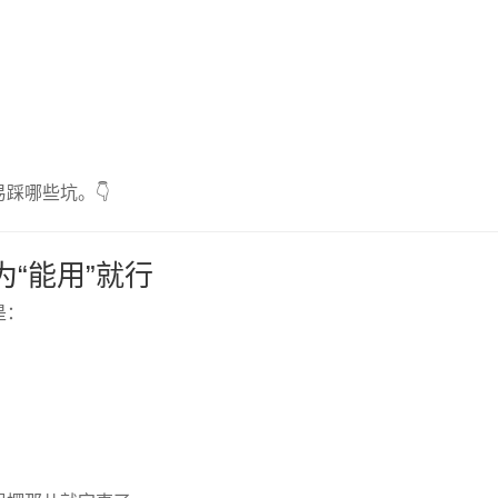
踩哪些坑。👇
为“能用”就行
是：