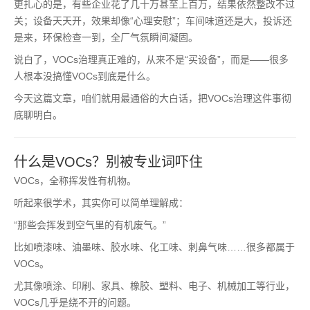
更扎心的是，有些企业花了几十万甚至上百万，结果依然整改不过
关；设备天天开，效果却像“心理安慰”；车间味道还是大，投诉还
是来，环保检查一到，全厂气氛瞬间凝固。
说白了，VOCs治理真正难的，从来不是“买设备”，而是——很多
人根本没搞懂VOCs到底是什么。
今天这篇文章，咱们就用最通俗的大白话，把VOCs治理这件事彻
底聊明白。
什么是VOCs？别被专业词吓住
VOCs，全称挥发性有机物。
听起来很学术，其实你可以简单理解成：
“那些会挥发到空气里的有机废气。”
比如喷漆味、油墨味、胶水味、化工味、刺鼻气味……很多都属于
VOCs。
尤其像喷涂、印刷、家具、橡胶、塑料、电子、机械加工等行业，
VOCs几乎是绕不开的问题。