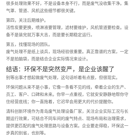
很多处理效果不好，不是设备本身不行，而是废气没收集干净。集
气罩、管道、风机这些细节都很关键。
第四，关注后期维护。
活性炭要更换，喷淋液要管理，滤材要维护，风机管道要检查。设
备不是装完就万事大吉，而是要长期稳定运行。
第五，找懂现场的团队。
废气处理不是纸上谈兵，现场经验很重要。真正靠谱的方案，一定
不是拍脑袋，而是结合企业实际情况来设计。
结语：环保不是突然变严，是企业该醒了
别等出事才想起做废气处理，这句话听着有点狠，但很现实。
环保问题从来不是小事，它像一条看不见的线，牵着企业的生产、
员工、客户、口碑和未来。你早一点重视，它就安安静静地帮你守
住经营底线；你一直拖着，它迟早会用更大的代价提醒你。
清科创新环境作为青岛废气处理设备厂家，关注企业实际工况与长
期运行效果，可结合不同车间的废气特点、现场布局和治理需求，
提供更匹配的废气处理思路与设备方案。企业要走得稳，环保这一
步真的别省，也别等。