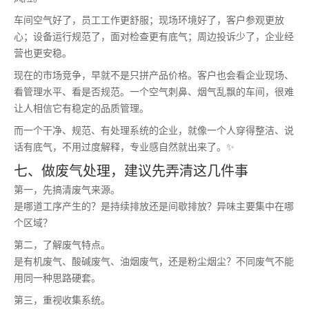
车间空气好了，员工工作更舒服；现场环境好了，客户参观更放
心；设备运行规范了，面对检查更有底气；周边投诉少了，企业经
营也更安稳。
现在的市场竞争，早就不是只拼产品价格。客户也会看企业现场、
看管理水平、看是否规范。一个空气刺鼻、烟气乱飘的车间，很难
让人相信它有稳定的品质管理。
而一个干净、规范、有处理系统的企业，就像一个人穿得整洁、说
话有底气，不用过度解释，专业感自然就出来了。✨
七、做废气处理，建议先弄清这几件事
第一，先搞清废气来源。
是哪道工序产生的？是持续排放还是间歇排放？异味主要集中在哪
个区域？
第二，了解废气特点。
是有机废气、酸碱废气、油烟废气，还是粉尘烟尘？不同废气不能
用同一种思路硬套。
第三，重视收集系统。