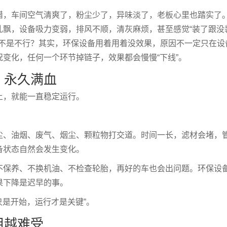
错，车间空气清爽了，粉尘少了，异味淡了，老板心里也踏实了
乱飘，设备吸力变弱，排风不顺，清灰麻烦，甚至感觉“装了跟没
是不是不行？其实，环保设备用着用着没效果，原因不一定只在设
变化，任何一个环节掉链子，效果都会慢慢“下线”。
，永久满血
上，就能一直稳定运行。
尘、油烟、废气、烟尘、颗粒物打交道。时间一长，滤材会堵，
备状态自然会发生变化。
不保养、不换机油、不检查轮胎，再好的车也会出问题。环保设
果下降是迟早的事。
只是开始，运行才是关键”。
用越难受