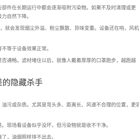
些部件在长期运行中都会逐渐吸附污染物。如果不及时清理或更
吸力自然下降。
后，就会发现烟尘外溢、粉尘飘散、异味变重。设备还在响，风
音不等于设备效果正常。
是否通畅。滤材堵住以后，就像人戴着厚厚的口罩跑步，越跑越
差的隐藏杀手
、油污或杂质。尤其是弯头多、距离长、风速不合理的位置，更
差。现场看设备似乎没坏，但污染物就是收不干净。
堵了，油烟照样排不出去。