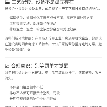
🏭 工艺配套：设备不是孤立存在
很多企业只关注设备本身，却忽视了生产工艺和排放特点的配合。
焊接烟尘、油烟或化工废气成分不同，需要不同处理方案
工序频繁变动，处理量也在波动
排放温度、湿度、粉尘浓度都会影响处理效果
清科创新环境提醒：在青岛无论是工业厂房还是餐饮企业，都建议
在选设备时同步考虑工艺特点。专业厂家能帮你量身定制方案，避
免设备“跑偏”。⚙️
📈 合规意识：别等罚单才觉醒
罚单的代价远远不只是钱，更可能导致企业停产、信誉受损、客户
流失。
环保部门抽查频率不低
排放不达标可直接责令整改、罚款
长期违规可能影响企业信用评价