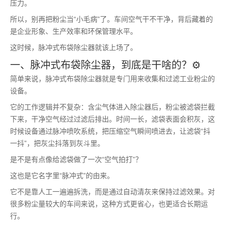
压力。
所以，别再把粉尘当“小毛病”了。车间空气干不干净，背后藏着的
是企业形象、生产效率和环保管理水平。
这时候，脉冲式布袋除尘器就该上场了。
一、脉冲式布袋除尘器，到底是干啥的？⚙️
简单来说，脉冲式布袋除尘器就是专门用来收集和过滤工业粉尘的
设备。
它的工作逻辑并不复杂：含尘气体进入除尘器后，粉尘被滤袋拦截
下来，干净空气经过过滤后排出。时间一长，滤袋表面会积灰，这
时候设备通过脉冲喷吹系统，把压缩空气瞬间喷进去，让滤袋“抖
一抖”，把灰尘抖落到灰斗里。
是不是有点像给滤袋做了一次“空气拍打”？
这也是它名字里“脉冲式”的由来。
它不是靠人工一遍遍拆洗，而是通过自动清灰来保持过滤效果。对
很多粉尘量较大的车间来说，这种方式更省心，也更适合长期运
行。