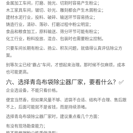
金属加工车间，打磨、抛光、切割时容易产生粉尘；
木工家具车间，锯切、砂光、雕刻都会产生木屑粉尘；
建材水泥行业，投料、破碎、输送环节容易扬尘；
铸造行业，清砂、落砂、打磨过程中粉尘明显；
食品和粮食加工，原料输送、筛分环节可能有粉尘；
化工行业，粉料投放、混合、包装时也需要粉尘控制。
只要车间长期有粉尘、扬尘、积灰问题，就值得认真评估除尘方
案。
别等灰尘已经“霸占”车间，才想起来治理。那时候不仅麻烦，成本
也可能更高。
六、选择青岛布袋除尘器厂家，要看什么？✅
企业选设备，不能只看价格。
便宜当然香，但如果风量不够、滤袋不合适、结构不合理、售后跟
不上，后面可能就不是省钱，而是持续添堵。
选择青岛布袋除尘器厂家时，建议重点看几个方面：
有没有现场勘查能力；