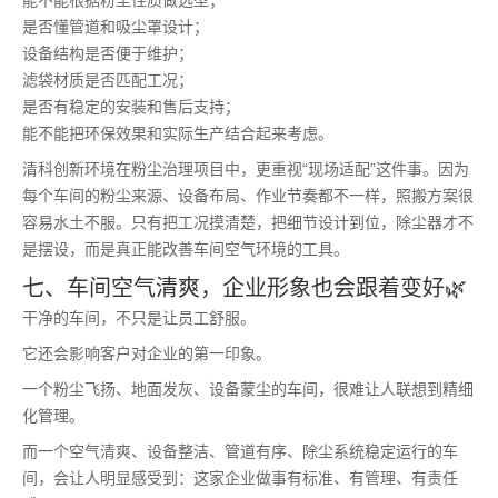
能不能根据粉尘性质做选型；
是否懂管道和吸尘罩设计；
设备结构是否便于维护；
滤袋材质是否匹配工况；
是否有稳定的安装和售后支持；
能不能把环保效果和实际生产结合起来考虑。
清科创新环境在粉尘治理项目中，更重视“现场适配”这件事。因为
每个车间的粉尘来源、设备布局、作业节奏都不一样，照搬方案很
容易水土不服。只有把工况摸清楚，把细节设计到位，除尘器才不
是摆设，而是真正能改善车间空气环境的工具。
七、车间空气清爽，企业形象也会跟着变好🌿
干净的车间，不只是让员工舒服。
它还会影响客户对企业的第一印象。
一个粉尘飞扬、地面发灰、设备蒙尘的车间，很难让人联想到精细
化管理。
而一个空气清爽、设备整洁、管道有序、除尘系统稳定运行的车
间，会让人明显感受到：这家企业做事有标准、有管理、有责任