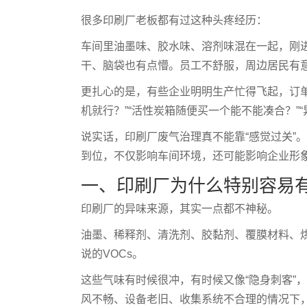
很多印刷厂老板都有过这种头疼经历：
车间里油墨味、胶水味、溶剂味混在一起，刚进
干、脑袋也有点懵。员工不舒服，周边居民有意见
更扎心的是，有些企业明明生产忙得飞起，订
机就行？”“活性炭箱随便买一个能不能凑合？”
说实话，印刷厂废气治理真不能靠“感觉过关”
到位，不仅影响车间环境，还可能影响企业形
一、印刷厂为什么特别容易
印刷厂的异味来源，其实一点都不神秘。
油墨、稀释剂、清洗剂、胶黏剂、覆膜材料、
说的VOCs。
这些气味有时候很冲，有时候又像“隐身刺客”
风不畅、设备老旧、收集系统不合理的情况下