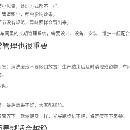
度小风量，处理方式都不一样。
、管道积尘，都会影响效果。
环节没有规范，异味照样会冒出来。
像车间里的长期管理系统，需要设计、设备、安装、维护一起配
常管理也很重要
挥发；清洗废液不要敞口放置；生产结束后及时清理残留物；车
态。
帮助。
着。最后效果不好，大家都尴尬。
双管齐下。就像健身一样，光买跑步机不跑，肯定瘦不下来😂。
而是越适合越稳