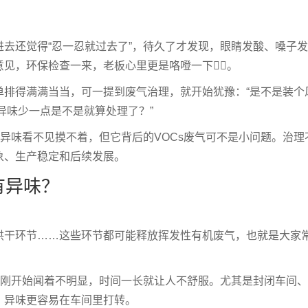
去还觉得“忍一忍就过去了”，待久了才发现，眼睛发酸、嗓子发
，环保检查一来，老板心里更是咯噔一下😵‍💫。
单排得满满当当，可一提到废气治理，就开始犹豫：“是不是装个
“异味少一点是不是就算处理了？”
。异味看不见摸不着，但它背后的VOCs废气可不是小问题。治理
象、生产稳定和后续发展。
有异味？
烘干环节……这些环节都可能释放挥发性有机废气，也就是大家
，刚开始闻着不明显，时间一长就让人不舒服。尤其是封闭车间
，异味更容易在车间里打转。