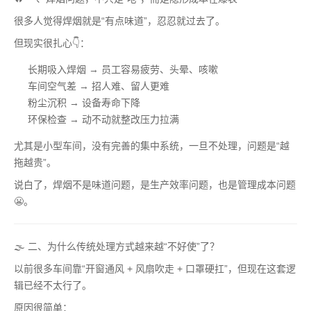
很多人觉得焊烟就是“有点味道”，忍忍就过去了。
但现实很扎心👇：
长期吸入焊烟 → 员工容易疲劳、头晕、咳嗽
车间空气差 → 招人难、留人更难
粉尘沉积 → 设备寿命下降
环保检查 → 动不动就整改压力拉满
尤其是小型车间，没有完善的集中系统，一旦不处理，问题是“越
拖越贵”。
说白了，焊烟不是味道问题，是生产效率问题，也是管理成本问题
😬。
🌫️ 二、为什么传统处理方式越来越“不好使”了？
以前很多车间靠“开窗通风 + 风扇吹走 + 口罩硬扛”，但现在这套逻
辑已经不太行了。
原因很简单：