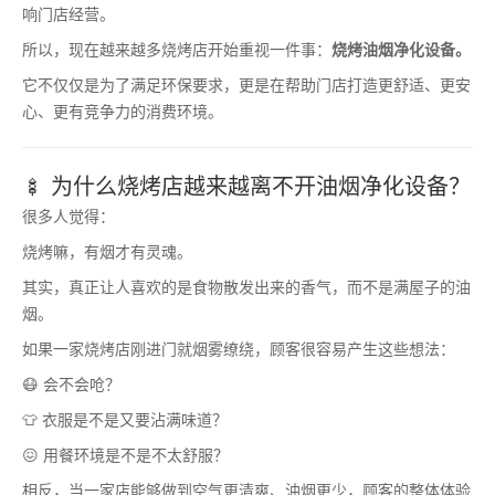
响门店经营。
所以，现在越来越多烧烤店开始重视一件事：
烧烤油烟净化设备。
它不仅仅是为了满足环保要求，更是在帮助门店打造更舒适、更安
心、更有竞争力的消费环境。
🍢 为什么烧烤店越来越离不开油烟净化设备？
很多人觉得：
烧烤嘛，有烟才有灵魂。
其实，真正让人喜欢的是食物散发出来的香气，而不是满屋子的油
烟。
如果一家烧烤店刚进门就烟雾缭绕，顾客很容易产生这些想法：
😷 会不会呛？
👕 衣服是不是又要沾满味道？
😖 用餐环境是不是不太舒服？
相反，当一家店能够做到空气更清爽、油烟更少，顾客的整体体验