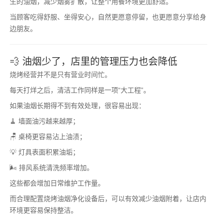
生的油烟，减少烟雾扩散，让整个用餐环境更加舒适。
当顾客吃得舒服、坐得安心，自然更愿意停留，也更愿意分享给身
边朋友。
💨 油烟少了，店里的管理压力也会降低
烧烤经营并不是只有营业时间忙。
每天打烊之后，清洁工作同样是一项“大工程”。
如果油烟长期得不到有效处理，很容易出现：
🧹 墙面油污越来越厚；
🪑 桌椅更容易沾上油渍；
💡 灯具表面积累油垢；
🌬️ 排风系统清洗频率增加。
这些都会增加日常维护工作量。
而合理配置烧烤油烟净化设备后，可以有效减少油烟附着，让店内
环境更容易保持整洁。