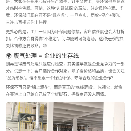
是，大家往往把重心放在生产效率、订单交付上，等环保检查临近
才临时抱佛脚。可惜，这种“边缘试探”的玩法，注定风险拉满。毕
竟，环保部门现在可不是“纸老虎”，一旦查实，罚款+停产+曝光，
三连击直接送你上热搜。
更扎心的是，工厂一旦因为环保问题停摆，客户信任度也会大打折
扣。合作方会觉得你“不稳定”，订单随时可能泡汤，这种无形的损
失比罚款还要致命。😓
🌍 废气处理 = 企业的生存线
别再觉得废气处理只是应付检查，其实这早就是企业竞争力的一部
分。试想一下：客户选择合作对象，除了看价格和品质，也会关注
“品牌形象”。谁不想跟一个绿色环保、守法合规的企业合作？
环保不再只是“锦上添花”，而是真正的“底线逻辑”。忽视它，就像
在赛道上自己给自己放了个绊脚石，摔得疼还没人同情。