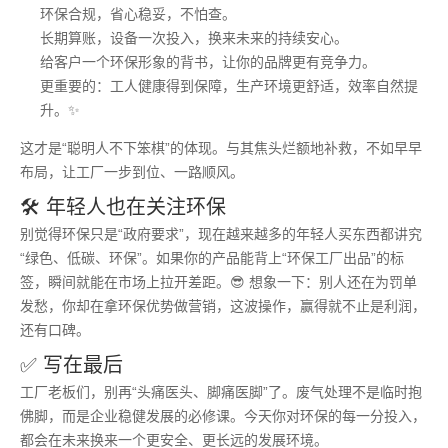
环保合规，省心稳妥，不怕查。
长期算账，设备一次投入，换来未来的持续安心。
给客户一个环保形象的背书，让你的品牌更有竞争力。
更重要的：工人健康得到保障，生产环境更舒适，效率自然提
升。✨
这才是“聪明人不下笨棋”的体现。与其焦头烂额地补救，不如早早
布局，让工厂一步到位、一路顺风。
🛠 年轻人也在关注环保
别觉得环保只是“政府要求”，现在越来越多的年轻人买东西都讲究
“绿色、低碳、环保”。如果你的产品能背上“环保工厂出品”的标
签，瞬间就能在市场上拉开差距。😎 想象一下：别人还在为罚单
发愁，你却在拿环保优势做营销，这波操作，赢得就不止是利润，
还有口碑。
✅ 写在最后
工厂老板们，别再“头痛医头、脚痛医脚”了。废气处理不是临时抱
佛脚，而是企业稳健发展的必修课。今天你对环保的每一分投入，
都会在未来换来一个更安全、更长远的发展环境。