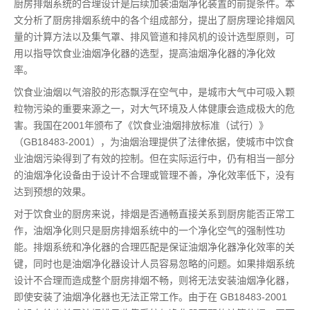
厨房排烟系统的合理设计是后续加装油烟净化装置的前提条件。本
文分析了厨房排烟系统中的各个组成部分，提出了厨房理论排烟风
量的计算方法以及集气罩、排风管道和排风机的设计选型原则，可
用以指导饮食业油烟净化器的选型，提高油烟净化器的净化效
率。
饮食业油烟以气溶胶的形态飘浮在空气中，是城市大气中可吸入颗
粒物污染的重要来源之一，对大气环境及人体健康会造成极大的危
害。我国在2001年颁布了《饮食业油烟排放标准（试行）》
（GB18483-2001），为油烟治理提供了法律依据，使城市中饮食
业油烟污染得到了有效的控制。但在实际运行中，仍有相当一部分
的油烟净化设备由于设计不合理或管理不善，净化效率低下，没有
达到预想的效果。
对于饮食业的厨房来说，排烟是否通畅直接关系到厨房能否正常工
作，油烟净化则只是厨房排烟系统中的一个净化空气的强制性功
能。排烟系统和净化器的合理匹配是保证油烟净化器净化效率的关
键，同时也是油烟净化器设计人员容易忽略的问题。如果排烟系统
设计不合理而造成整个厨房排烟不畅，则将无法安装油烟净化器，
即使安装了油烟净化器也无法正常工作。由于在 GB18483-2001