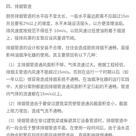
四、排烟管道
厨房排烟管道的水平段不宜太长，一般水平最远距离不应超过15m
并且要有2%以上的坡度，水平末端设活接头，以方便清理油垢。
排风速度按规范不得低于 10m/s，以防风速过低使油附着于烟道
上，接排风罩的支管应设风量调节阀。
排烟管道的设计和安装不合理，往往会造成厨房排烟不通畅，直接
影响油烟净化器的使用。其主要原因有以下几种：
（1）主排烟管道通风面积不够，气体流速过大。根据工程经验，
排烟主管道内风速不能超过15m/s。否则在运行一个时期以后（如
一年以后）很容易造成排烟系统不通畅。在油烟净化器的运行实践
中，大部分案例都是因排烟管道通风面积不足引起的不通畅，管道
内气体的流速都在15m/s以上。
（2）排烟管道由于要穿过建筑梁而使管道通风截面积变小，截面
上阻力增加，造成气流不通畅。
（3）排烟管道在穿过建筑梁或躲避其它设备管道时，排烟管道中
的一段会低于整体排烟管道平面。在使用一段时间后，由于油水混
合物会积聚在较低的那段排烟管道中，直接影响排烟通畅。