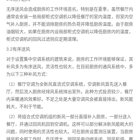
无序送风会造成厨房的工作环境恶劣。特别是在夏季，虽然餐厅内
通常会安装一些局部柜式空调机以降低餐厅的室内温度，但室内空
气补入厨房，并不能消除厨房的热负荷并降低厨房温度。由于厨房
油烟较大，如果在厨房内设局部柜式空调机以降低厨房内的温度，
柜式空调机的回风过滤则应定期清理。
3.2有序送风
对于设置集中空调系统的建筑来说，厨房的工作环境能够保证，其
补风多为有序送风，灵活性也较大，在目前厨房的通风系统中，多
为以下三种补风方式：
（1）餐厅空调为全新风直流式空调系统，空调新风首先送入餐
厅，然后流入厨房经排风系统排出室外。此种方式投资较少，餐厅
内采暖通风效果好。不足之处是大量空调风会被直接排出，新风能
耗大，不利于节能。
（2）将组合式空调机组的新风一部分直接补入厨房，一部分送入
餐厅，并通过回风机回到空调机。这样可以部分解决新风能耗大的
问题，同时使用的灵活性也较大。可在厨房设置测压装置，当厨房
排风机全部工作时，负压增大，则回风电动阀关闭，回风机停，餐