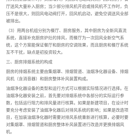
厅送风大量补入厨房；当少部分排风机开启或排风机不工作时，负
压不是很大，则回风电动阀打开，回风机启动，避免空调送风全部
被排出。
（3）用两台机组分别为餐厅、厨房服务，其中厨房为全新风直流
系统，直接补充厨房炉灶的排风，而餐厅为一次回风全新空气系
统，这个方案能保证餐厅和厨房的空调效果，而且厨房和餐厅系统
互不干扰，缺点是初投资较大。
三、厨房排烟系统的构成
厨房的排烟系统主要由集烟罩、排烟管道、油烟净化器设备、排烟
风机（含消音器）和厨房整体补风装置构成。
油烟净化器设备的类型和运行方式可以根据实际情况进行选择。在
油烟净化器安装之前，首先要对排烟系统中各部分的实际运行参
数，包括运行阻力和排风量进行核算。如果是新建项目，在设计时
要充分考虑安装了油烟净化器后对排风系统的影响；如果是改造项
目，在加装油烟净化器时需要对排风系统重新进行核算，必要时要
对集烟罩、排烟管道和厨房整体补风装置进行改造并更换排烟风
机。