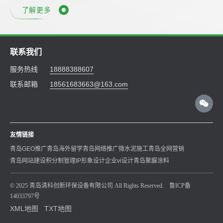
了解更多
联系我们
服务热线
18888388607
联系邮箱
18561683663@163.com
友情链接
青岛GEO推广
青岛海外留学
青岛网络推广
微水泥施工
青岛全网营销
青岛网站建设
积分制管理
IP形象设计
企业vi设计
青岛聚脲涂料
© 2025 青岛清科创新环保设备有限公司 All Rights Reserved.
鲁ICP备
14033797号
XML地图
TXT地图