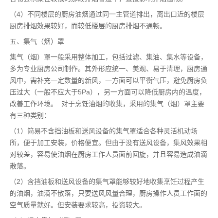
（4）不同楼层的厨房油烟通过同一主管道排出，离出口近的楼层
厨房排烟效果较好，而较低楼层的厨房排烟不通畅。
五、集气（烟）罩
集气（烟）罩一般采用整体加工，包括过滤、集油、集水等设备，
多为专业厨房公司制作。其外形应统一、美观、易于清理，厨房通
风中，需补充一定数量的新风，一方面可以平衡气压，避免厨房负
压过大（一般不应大于5Pa），另一方面可以降低厨房内的温度，
改善工作环境。 对于烹饪油烟的收集，采用的集气（烟）罩主要
有三种类别：
（1）简易不含挡油板和送风设备的集气罩适合各种灵活机动场
所，便于加工安装，价格便宜。但由于没有送风设备，集风效果相
对较差，容易使油烟在厨房工作人员面前回旋，并且容易造成油滴
散落。
（2）含挡油板和送风设备的集气罩能够较好地收集烹饪过程产生
的油烟，油滴不散落，只要送风风量合理，厨房操作人员工作面的
空气质量就好。但安装要求较高，投资较大。