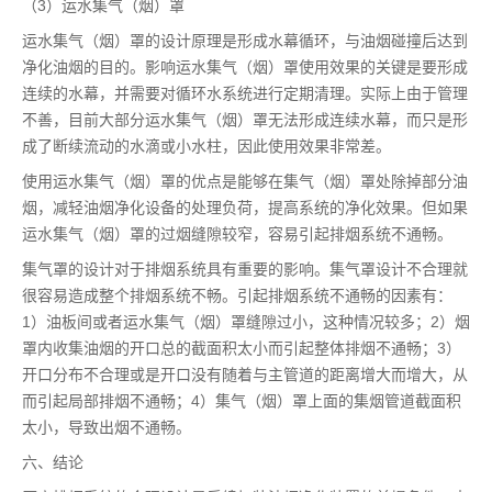
（3）运水集气（烟）罩
运水集气（烟）罩的设计原理是形成水幕循环，与油烟碰撞后达到
净化油烟的目的。影响运水集气（烟）罩使用效果的关键是要形成
连续的水幕，并需要对循环水系统进行定期清理。实际上由于管理
不善，目前大部分运水集气（烟）罩无法形成连续水幕，而只是形
成了断续流动的水滴或小水柱，因此使用效果非常差。
使用运水集气（烟）罩的优点是能够在集气（烟）罩处除掉部分油
烟，减轻油烟净化设备的处理负荷，提高系统的净化效果。但如果
运水集气（烟）罩的过烟缝隙较窄，容易引起排烟系统不通畅。
集气罩的设计对于排烟系统具有重要的影响。集气罩设计不合理就
很容易造成整个排烟系统不畅。引起排烟系统不通畅的因素有：
1）油板间或者运水集气（烟）罩缝隙过小，这种情况较多；2）烟
罩内收集油烟的开口总的截面积太小而引起整体排烟不通畅；3）
开口分布不合理或是开口没有随着与主管道的距离增大而增大，从
而引起局部排烟不通畅；4）集气（烟）罩上面的集烟管道截面积
太小，导致出烟不通畅。
六、结论