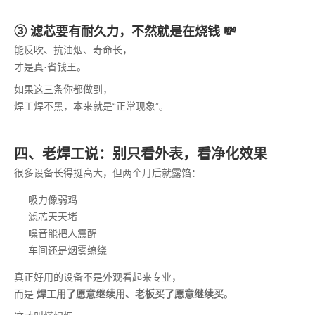
③ 滤芯要有耐久力，不然就是在烧钱 💸
能反吹、抗油烟、寿命长，
才是真·省钱王。
如果这三条你都做到，
焊工焊不黑，本来就是“正常现象”。
四、老焊工说：别只看外表，看净化效果
很多设备长得挺高大，但两个月后就露馅：
吸力像弱鸡
滤芯天天堵
噪音能把人震醒
车间还是烟雾缭绕
真正好用的设备不是外观看起来专业，
而是
焊工用了愿意继续用、老板买了愿意继续买
。