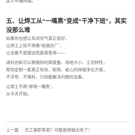
这才叫懂焊烟。
五、让焊工从“一嘴黑”变成“干净下班”，其实
没那么难
如果你也想让车间空气真正变好，
让焊工上班不再像“吸烟办厂”，
让设备不是摆设而是真管用——
清科创新可以根据你的焊接量、场地大小、工况特性，
帮你定制一套真正有效、耐用、省心的焊烟净化方案，
不浮夸、不堆料，只给能解决问题的设备。
让焊工不再“焊得一嘴黑”，
从今天开始。
上一篇
员工离职率高？可能是焊烟太呛了！