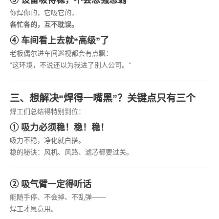
③ 设备吸得稳，不会忽强忽弱
你焊你的，它吸它的，
各忙各的，互不耽误。
④ 车间看上去就“高级”了
老板偶尔进车间巡视都会有点飘：
“这环境，不说还以为我进了别人公司。”
三、想解决“焊得一嘴黑”？关键点只有三个
焊工们总结得特别到位：
① 吸力必须稳！稳！稳！
吸力不稳，净化就白搭。
稳的秘诀：风机、风路、滤芯都要过关。
② 吸气臂一定得听话
能随手停、不会掉、不乱弹——
焊工才愿意用。