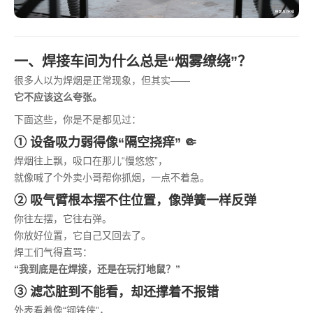
一、焊接车间为什么总是“烟雾缭绕”？
很多人以为焊烟是正常现象，但其实——
它不应该这么夸张。
下面这些，你是不是都见过：
① 设备吸力弱得像“隔空挠痒” 🤏
焊烟往上飘，吸口在那儿“慢悠悠”，
就像喊了个外卖小哥帮你抓烟，一点不着急。
② 吸气臂根本摆不住位置，像弹簧一样反弹
你往左摆，它往右弹。
你放好位置，它自己又回去了。
焊工们气得直骂：
“我到底是在焊接，还是在玩打地鼠？”
③ 滤芯脏到不能看，却还撑着不报错
外表看着像“钢铁侠”，