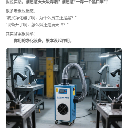
但说实话，
谁愿意天天吸焊烟？谁愿意“一焊一个黑口罩”
？
很多老板也迷惑：
“我买净化器了啊，为什么员工还是黑？”
“设备开了啊，怎么烟还是满天飞？”
其实答案很简单：
——
你用的净化设备，根本没起作用。