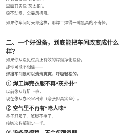
里面其实像“灰太狼”。
吸不动烟，全靠风机吼。
如果你车间每天都这样，那焊工焊得一嘴黑真的不奇怪。
二、一个好设备，到底能把车间改变成什么
样？
如果你从没见过真正有效的焊烟净化设备，
那你可能不相信——
焊接车间是可以清清爽爽、呼吸轻松的。
① 焊工焊完衣服不再“灰扑扑”
以前像从煤矿下班，
现在像从办公室出来（夸张但真实😂）。
② 空气里不再有“呛人味”
鼻子舒服了，喉咙不疼了，
咳嗽次数都能少一半。