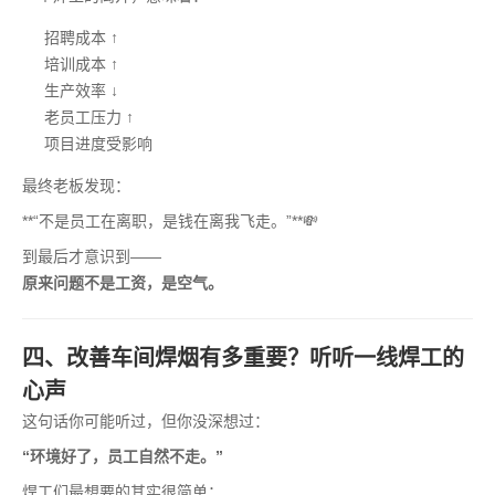
招聘成本 ↑
培训成本 ↑
生产效率 ↓
老员工压力 ↑
项目进度受影响
最终老板发现：
**“不是员工在离职，是钱在离我飞走。”**💸
到最后才意识到——
原来问题不是工资，是空气。
四、改善车间焊烟有多重要？听听一线焊工的
心声
这句话你可能听过，但你没深想过：
“环境好了，员工自然不走。”
焊工们最想要的其实很简单：