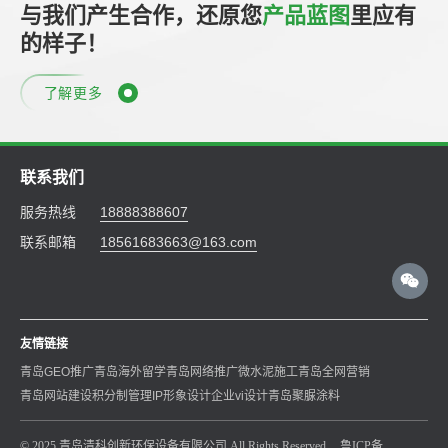
与我们产生合作，还原您
产品蓝图
里应有
的样子！
了解更多
联系我们
服务热线
18888388607
联系邮箱
18561683663@163.com
友情链接
青岛GEO推广
青岛海外留学
青岛网络推广
微水泥施工
青岛全网营销
青岛网站建设
积分制管理
IP形象设计
企业vi设计
青岛聚脲涂料
© 2025 青岛清科创新环保设备有限公司 All Rights Reserved.
鲁ICP备