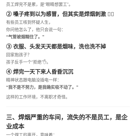
员工焊完不是累，是“眼睛想罢工”。
② 嗓子疼到以为感冒，但其实是焊烟刺激 😵‍💫
有些员工咳到怀疑人生，
你问他怎么了，他只会说一句：
“气管被烟糊住了。”
③ 衣服、头发天天都是烟味，洗也洗不掉
回家抱孩子？
孩子反手一个“拒绝”✋。
④ 焊完一天下来人昏昏沉沉
精神状态跟电脑没插电一样：
“我不是不努力，是我确实吸不动了。”
这样的工作环境，不离职才奇怪。
三、焊烟严重的车间，流失的不是员工，是企
业成本
一个焊工的离开，意味着：