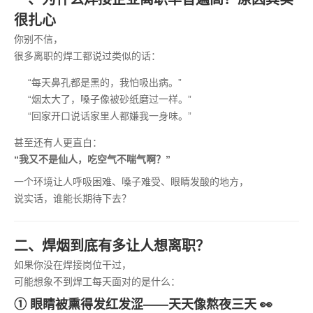
很扎心
你别不信，
很多离职的焊工都说过类似的话：
“每天鼻孔都是黑的，我怕吸出病。”
“烟太大了，嗓子像被砂纸磨过一样。”
“回家开口说话家里人都嫌我一身味。”
甚至还有人更直白：
“我又不是仙人，吃空气不喘气啊？”
一个环境让人呼吸困难、嗓子难受、眼睛发酸的地方，
说实话，谁能长期待下去？
二、焊烟到底有多让人想离职？
如果你没在焊接岗位干过，
可能想象不到焊工每天面对的是什么：
① 眼睛被熏得发红发涩——天天像熬夜三天 👀