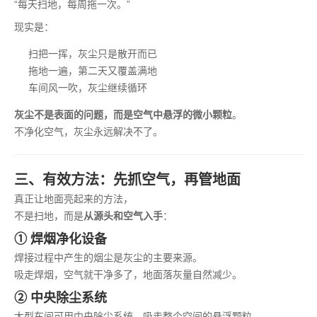
“每天扫地，每周拖一次。”
现实是：
扫把一挥，灰尘只是散开而已
拖地一遍，第二天又覆盖满地
车间风一吹，灰尘继续循环
灰尘不是表面的问题，而是空气中悬浮的微小颗粒
。
不净化空气，灰尘永远解决不了。
三、有效方法：先抓空气，再管地面
真正让地面亮起来的方法，
不是扫地，而是
从源头和空气入手
：
① 焊烟净化设备
焊接过程中产生的烟尘是灰尘的主要来源。
吸走焊烟，空气就干净多了，地面落灰量自然减少。
② 中央除尘系统
大型车间可用中央除尘系统，吸走整个空间的悬浮颗粒。