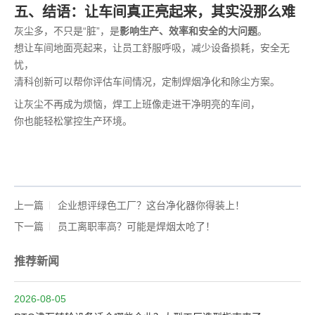
五、结语：让车间真正亮起来，其实没那么难
灰尘多，不只是“脏”，是
影响生产、效率和安全的大问题
。
想让车间地面亮起来，让员工舒服呼吸，减少设备损耗，安全无
忧，
清科创新可以帮你评估车间情况，定制焊烟净化和除尘方案。
让灰尘不再成为烦恼，焊工上班像走进干净明亮的车间，
你也能轻松掌控生产环境。
上一篇
企业想评绿色工厂？这台净化器你得装上！
下一篇
员工离职率高？可能是焊烟太呛了！
推荐新闻
2026-08-05