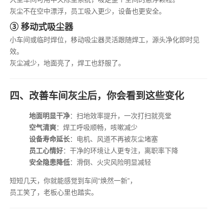
灰尘不在空中漂浮，员工吸入更少，设备也更安全。
③ 移动式吸尘器
小车间或临时焊位，移动吸尘器灵活跟随焊工，源头净化即时见
效。
灰尘减少，地面亮了，焊工也舒服了。
四、改善车间灰尘后，你会看到这些变化
地面明显干净
：扫地效率提升，一次打扫就亮堂
空气清爽
：焊工呼吸顺畅，咳嗽减少
设备寿命延长
：电机、风道不再被灰尘堵塞
员工心情好
：干净的环境让人更专注，离职率下降
安全隐患降低
：滑倒、火灾风险明显减轻
短短几天，你就能感觉到车间“焕然一新”，
员工笑了，老板心里也踏实。