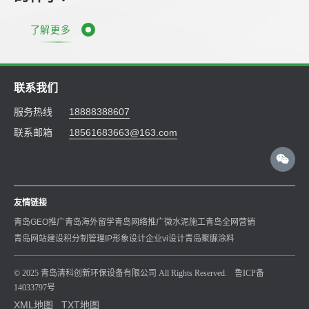
了解更多
联系我们
服务热线
18888388607
联系邮箱
18561683663@163.com
友情链接
青岛GEO推广
青岛海外留学
青岛网络推广
微水泥施工
青岛全网营销
青岛网站建设
积分制管理
IP形象设计
企业vi设计
青岛聚脲涂料
© 2025 青岛清科创新环保设备有限公司 All Rights Reserved.
鲁ICP备
14033797号
XML地图
TXT地图