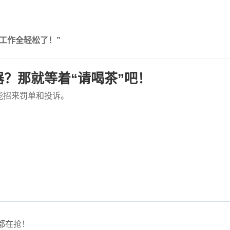
工作全轻松了！”
？那就等着“请喝茶”吧！
能招来罚单和投诉。
都在抢！