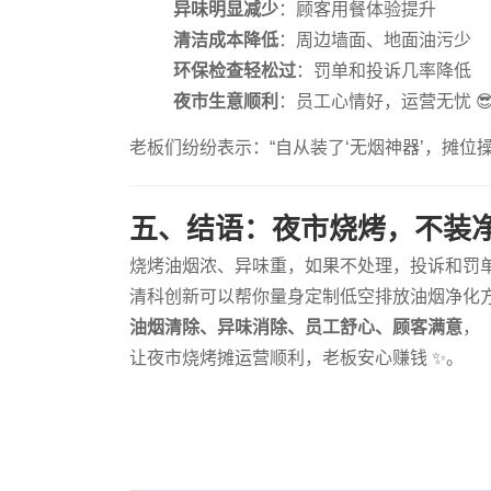
异味明显减少
：顾客用餐体验提升
清洁成本降低
：周边墙面、地面油污少
环保检查轻松过
：罚单和投诉几率降低
夜市生意顺利
：员工心情好，运营无忧 
老板们纷纷表示：“自从装了‘无烟神器’，摊位
五、结语：夜市烧烤，不装
烧烤油烟浓、异味重，如果不处理，投诉和罚
清科创新可以帮你量身定制低空排放油烟净化
油烟清除、异味消除、员工舒心、顾客满意
，
让夜市烧烤摊运营顺利，老板安心赚钱 ✨。