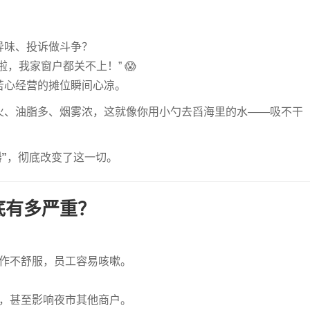
异味、投诉做斗争？
，我家窗户都关不上！” 😱
苦心经营的摊位瞬间心凉。
火、油脂多、烟雾浓，这就像你用小勺去舀海里的水——吸不干
”
，彻底改变了这一切。
底有多严重？
作不舒服，员工容易咳嗽。
，甚至影响夜市其他商户。