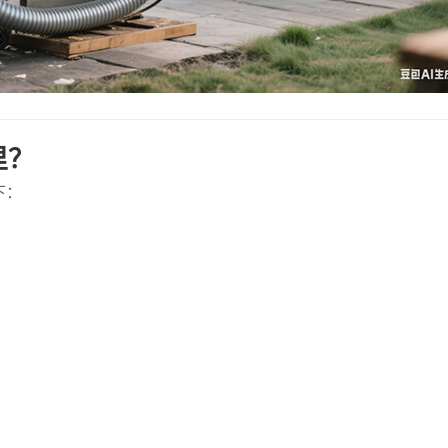
里？
下：