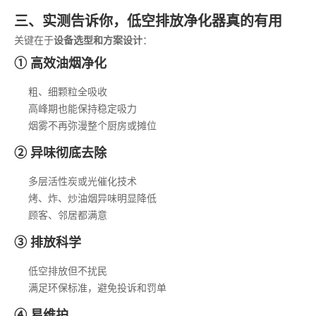
三、实测告诉你，低空排放净化器真的有用
关键在于
设备选型和方案设计
：
① 高效油烟净化
粗、细颗粒全吸收
高峰期也能保持稳定吸力
烟雾不再弥漫整个厨房或摊位
② 异味彻底去除
多层活性炭或光催化技术
烤、炸、炒油烟异味明显降低
顾客、邻居都满意
③ 排放科学
低空排放但不扰民
满足环保标准，避免投诉和罚单
④ 易维护