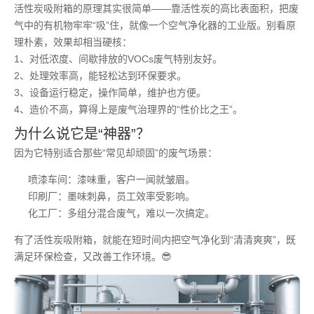
活性炭吸附箱的原理其实很简单——靠活性炭的高比表面积，把废
气中的有机物牢牢“吸”住，就像一个空气净化器的工业版。别看原
理朴素，效果却相当硬核：
1、对低浓度、间歇排放的VOCs废气特别友好。
2、处理效率高，能轻松达到环保要求。
3、设备运行稳定，操作简单，维护也方便。
4、造价不高，算得上是废气治理界的“性价比之王”。
为什么说它是“神器”？
因为它特别适合那些“常见却顽固”的废气场景：
喷漆车间：漆味重，客户一闻就皱眉。
印刷厂：墨味刺鼻，员工效率受影响。
化工厂：多组分混合废气，难以一次搞定。
有了活性炭吸附箱，就能在短时间内把空气净化到“清清爽爽”，既
满足环保检查，又改善工作环境。😎