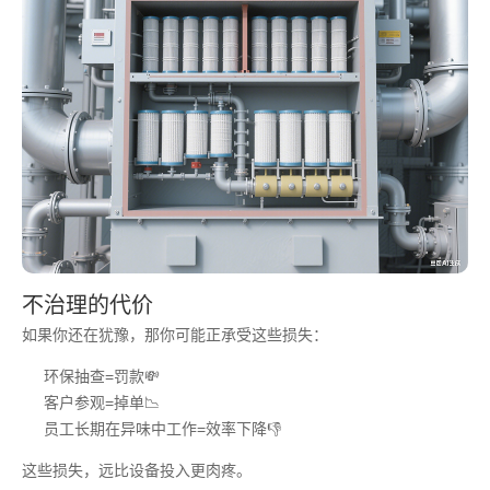
不治理的代价
如果你还在犹豫，那你可能正承受这些损失：
环保抽查=罚款💸
客户参观=掉单📉
员工长期在异味中工作=效率下降👎
这些损失，远比设备投入更肉疼。