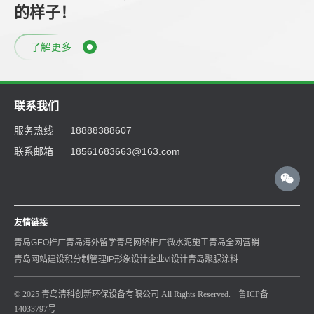
的样子！
了解更多
联系我们
服务热线
18888388607
联系邮箱
18561683663@163.com
友情链接
青岛GEO推广
青岛海外留学
青岛网络推广
微水泥施工
青岛全网营销
青岛网站建设
积分制管理
IP形象设计
企业vi设计
青岛聚脲涂料
© 2025 青岛清科创新环保设备有限公司 All Rights Reserved.
鲁ICP备
14033797号