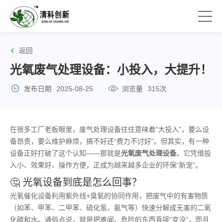
返回
光氧废气处理设备：小投入，大提升！
发布日期
2025-08-25
浏览量
315次
在很多工厂老板眼里，废气处理设备往往意味着“大投入”，要么设
备昂贵，要么维护麻烦，搞不好还“费力不讨好”。但其实，有一种
设备正好打破了这个认知——那就是
光氧废气处理设备
。它凭借投
入小、效果好、操作方便，正成为越来越多企业的环保“新宠”。
🤔 光氧设备到底是怎么回事？
光氧催化设备利用紫外线+臭氧的协同作用，把废气中的有害物质
（如苯、甲苯、二甲苯、硫化氢、氨气等）快速分解成无害的二氧
化碳和水。通俗点说，就是把难闻、危险的东西直接“变没”，而且