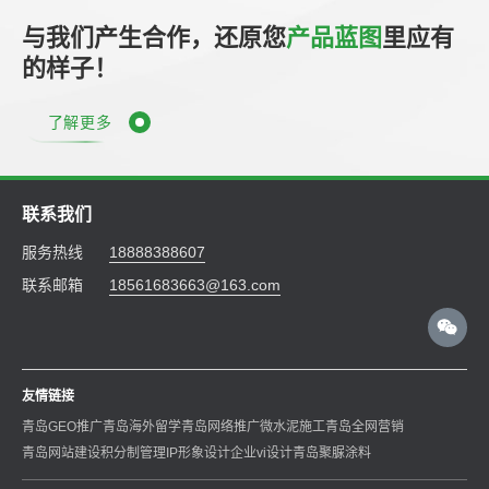
与我们产生合作，还原您
产品蓝图
里应有
的样子！
了解更多
联系我们
服务热线
18888388607
联系邮箱
18561683663@163.com
友情链接
青岛GEO推广
青岛海外留学
青岛网络推广
微水泥施工
青岛全网营销
青岛网站建设
积分制管理
IP形象设计
企业vi设计
青岛聚脲涂料