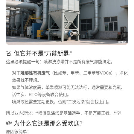
🚨 但它并不是“万能钥匙”
这里必须提醒一句：喷淋洗涤塔并不是所有废气都能搞定。
对于
难溶性有机废气
（比如苯、甲苯、二甲苯等VOCs），净化
效果就不理想。
如果气体浓度高，单靠喷淋可能无法达标，通常需要和光氧、
活性炭、RTO等设备联合使用。
喷淋液还需要定期更换，否则“二次污染”就会找上门。
所以业内常说：**喷淋洗涤塔是基础选手，不是万能王者。**💡
💸 为什么它还是那么受欢迎？
原因很简单：