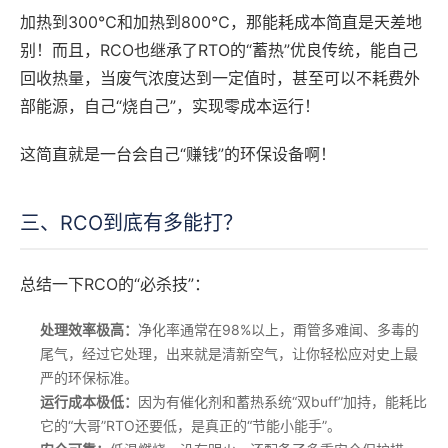
加热到300℃和加热到800℃，那能耗成本简直是天差地
别！而且，RCO也继承了RTO的“蓄热”优良传统，能自己
回收热量，当废气浓度达到一定值时，甚至可以不耗费外
部能源，自己“烧自己”，实现零成本运行！
这简直就是一台会自己“赚钱”的环保设备啊！
三、RCO到底有多能打？
总结一下RCO的“必杀技”：
处理效率极高：
净化率通常在98%以上，甭管多难闻、多毒的
尾气，经过它处理，出来就是清新空气，让你轻松应对史上最
严的环保标准。
运行成本极低：
因为有催化剂和蓄热系统“双buff”加持，能耗比
它的“大哥”RTO还要低，是真正的“节能小能手”。