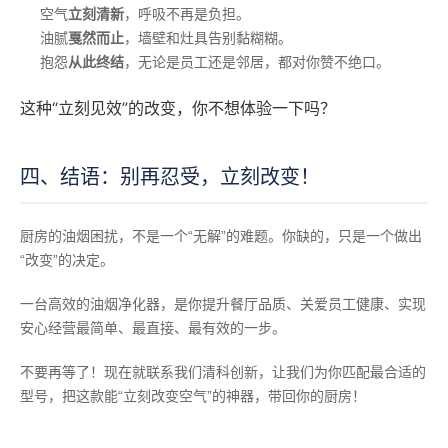
空气
立刻清新
，呼吸不再是负担。
油腻
戛然而止
，墙壁和灶具告别黏糊糊。
抱怨
从此终结
，无论是员工还是邻居，都对你赞不绝口。
这种“立刻见效”的改变，你不想体验一下吗？
四、结语：别再忍受，立刻改变！
厨房的油烟困扰，不是一个“无解”的难题。你缺的，只是一个做出
“改变”的决定。
一台高效的油烟净化器，是你提升餐厅品质、关爱员工健康、实现
安心经营最简单、最直接、最有效的一步。
不要再等了！现在就联系我们清科创新，让我们为你匹配最合适的
型号，把这款能“立刻改变空气”的神器，带回你的厨房！