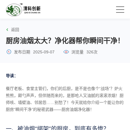
返回
厨房油烟太大？净化器帮你瞬间干净！
发布日期
2025-09-07
浏览量
326次
导读：
餐厅老板、食堂主管们，你们的后厨，是不是也像个“战场”？炉火
熊熊，颠勺声声，但伴随而来的，是那呛人又油腻的滚滚浓烟！厨
师咳、墙壁油、邻居怨……别愁了！今天就给你介绍一个能让你的
厨房“瞬间干净”的秘密武器——厨房油烟净化器！
一、被油烟“绑架”的厨房，到底有多惨？