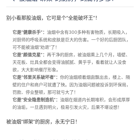
别小看那股油烟，它可是个“全能破坏王”！
它是“健康杀手”：
油烟中含有300多种有害物质，长期吸入，
对厨师的呼吸系统和皮肤是巨大的伤害。一个好的后厨团队，
可不能被油烟“劝退”了！
它是“颜值克星”：
再干净的厨房，被油烟熏上几个月，墙壁、
天花板、灶具全都会变得油腻腻、黄乎乎，看着就让人没食
欲，大大影响餐厅形象。
它是“邻里关系破坏者”：
你的油烟顺着烟囱飘出去，楼上、隔
壁的住户和商户可就遭了殃。因为油烟问题被投诉到环保局，
罚款、停业整顿，那可就亏大了！
它是“安全隐患制造机”：
油烟在烟道内长期堆积，会形成厚厚
的油垢，一旦遇到明火，极易引发火灾，后果不堪设想！
被油烟“绑架”的厨房，永无宁日！