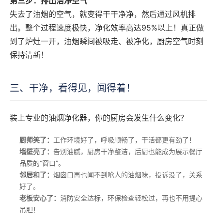
第三步：排出洁净空气
失去了油烟的空气，就变得干干净净，然后通过风机排
出。整个过程速度极快，净化效率高达95%以上！真正做
到了炉灶一开，油烟瞬间被吸走、被净化，厨房空气时刻
保持清新！
三、干净，看得见，闻得着！
装上专业的油烟净化器，你的厨房会发生什么变化？
厨师笑了：
工作环境好了，呼吸顺畅了，干活都更有劲了！
墙壁亮了：
告别油腻，厨房干净整洁，后厨也能成为展示餐厅
品质的“窗口”。
邻居和了：
烟囱口再也闻不到呛人的油烟味，投诉没了，关系
好了。
老板安心了：
消防安全达标，环保检查轻松过，再也不用提心
吊胆！