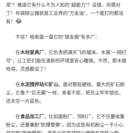
宠”？难道它有什么不为人知的“超能力”？没错，你猜对
了！布袋除尘器就是工业界的“万金油”，一个能打的都没
😂
有！
不信？咱来盘一盘它的“朋友圈”有多广：
在
木材家具厂
，它负责把满天飞的锯末、木屑“一网打
尽”，让工匠们能在清新的环境里安心雕琢。不然，那木屑
呛得，灵感都没了！
在
水泥搅拌站
和
矿山
，面对那些硬核、量大的矿石粉
尘，它像个“巨无霸”一样，来者不拒，把灰尘牢牢锁住，
还天空一片蓝色。
在
食品加工厂
，比如面粉厂、饲料厂，它不仅要收集
粉尘，还要兼职“防爆警察”。因为这些有机粉尘一不小心