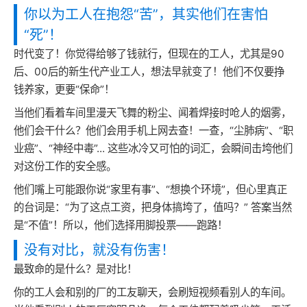
你以为工人在抱怨“苦”，其实他们在害怕
“死”！
时代变了！你觉得给够了钱就行，但现在的工人，尤其是90
后、00后的新生代产业工人，想法早就变了！他们不仅要挣
钱养家，更要“保命”！
当他们看着车间里漫天飞舞的粉尘、闻着焊接时呛人的烟雾，
他们会干什么？他们会用手机上网去查！一查，“尘肺病”、“职
业癌”、“神经中毒”... 这些冰冷又可怕的词汇，会瞬间击垮他们
对这份工作的安全感。
他们嘴上可能跟你说“家里有事”、“想换个环境”，但心里真正
的台词是：“为了这点工资，把身体搞垮了，值吗？” 答案当然
是“不值”！所以，他们选择用脚投票——跑路！
没有对比，就没有伤害！
最致命的是什么？是对比！
你的工人会和别的厂的工友聊天，会刷短视频看别人的车间。