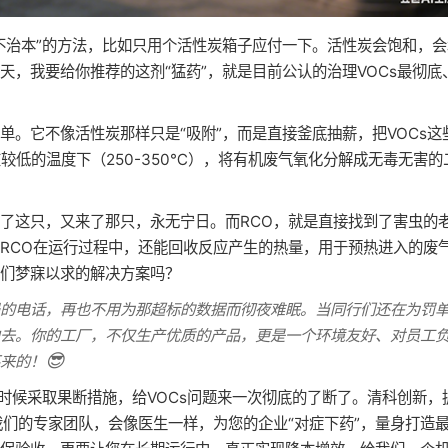
不治本”的方法，比如只用个活性炭箱子应付一下。活性炭会饱和，会
，我要给你推荐的这剂“猛药”，就是目前公认的治理VOCs最彻底
单。它不像活性炭那样只是“吸附”，而是直接釜底抽薪，把VOCs这
较低的温度下（250-350℃），将有机废气氧化分解成无毒无害的
！
了这只，又来了那只，永无宁日。而RCO，就是直接找到了害虫的
RCO在运行过程中，还能回收反应产生的热量，用于预热进入的废
们梦寐以求的解决方案吗？
局的电话，再也不用为那超标的数据而彻夜难眠。当同行们还在为罚
去。你的工厂，不仅生产优质的产品，更是一个环境友好、对员工
😎
来的！
是时候采取果断措施，给VOCs问题来一次彻底的了断了。清科创新，
我们的专家团队，会像医生一样，为您的企业“对症下药”，量身打造