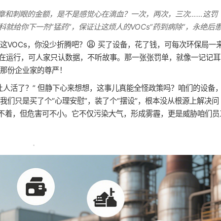
印章和刺眼的金额，是不是感觉心在滴血？一次，两次，三次……这罚
就给你下一剂“猛药”，保证让这烦人的VOCs“药到病除”，永绝后
😩
这VOCs，你没少折腾吧？
买了设备，花了钱，可每次环保局一
直在运行，可人家只认数据，不听故事。那一张张罚单，就像一记记耳
那份企业家的尊严！
让人活了？” 但静下心来想想，这事儿真能全怪政策吗？咱们的设备
们只是买了个“心理安慰”，装了个“摆设”，根本没从根源上解决问
摸不着，但危害可不小。它不仅污染大气，形成雾霾，更是威胁咱们员