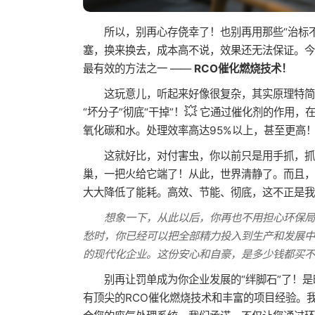
所以，别再心存侥幸了！也别再用那些“治标
塞，换来换去，成本高不说，效果还无法保证。今天
最有效的方法之一 ——
RCO催化燃烧技术！
这玩意儿，听起来好像很复杂，其实原理特简
💥
“坏分子”彻底“干掉”！
它通过催化剂的作用，在
氧化碳和水。处理效率高达95%以上，甚至更高
这就好比，对付害虫，你以前只是用手抓，抓
巢，一把火给它端了！从此，世界清静了。而且，
大大降低了能耗。高效、节能、彻底，这不正是我
想象一下，从此以后，你再也不用担心环保
愁时，你已经可以把全部精力投入到生产和发展中
的现代化企业。这份安心和自豪，是多少钱都买不
别再让罚单成为你企业发展的“绊脚石”了！
有顶尖的RCO催化燃烧技术和丰富的项目经验。