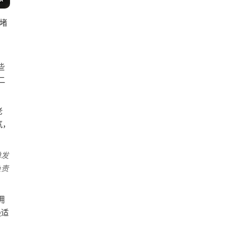
堵
、
些
二
老
气，
单发
负责
拥
最适