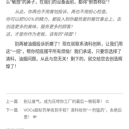
么“敏感”的鼻子，在我们的设备面前，都得“俯首称臣”！
从此，你再也不用害怕投诉，再也不用担心检查。
你可以把100%的精力，都投入到你最热爱的餐饮事业上，去
创造更多的美味，服务更多的顾客！
这，才是你作为老板，该有的“排面”！
别再被油烟投诉折磨了！现在就联系清科创新，让我们用
这“一招”，帮你彻底摆平所有烦恼！我们承诺，只要您选择了
清科，油烟问题，从此与您无关！剩下的，就交给您去创造辉
煌了！
上一篇
别让废气，成为压垮你工厂的最后一根稻草！ ⚖️
下一篇
VOCs超标罚单收到手软？清科给你“一剂猛药”，永绝后
患！ 💸