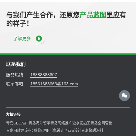
与我们产生合作，还原您
产品蓝图
里应有
的样子！
了解更多
联系我们
服务热线
18888388607
联系邮箱
18561683663@163.com
友情链接
青岛GEO推广
青岛海外留学
青岛网络推广
微水泥施工
青岛全网营销
青岛网站建设
积分制管理
IP形象设计
企业vi设计
青岛聚脲涂料