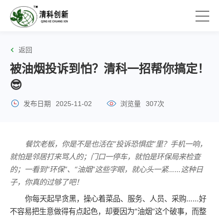
返回
被油烟投诉到怕？清科一招帮你搞定！
😎
发布日期
2025-11-02
浏览量
307次
餐饮老板，你是不是也活在“投诉恐惧症”里？手机一响，
就怕是邻居打来骂人的；门口一停车，就怕是环保局来检查
的；一看到“环保”、“油烟”这些字眼，就心头一紧……这种日
子，你真的过够了吧！
你每天起早贪黑，操心着菜品、服务、人员、采购……好
不容易把生意做得有点起色，却要因为“油烟”这个破事，而整