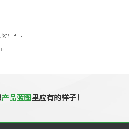
！ 👨‍🍳
📉
您
产品蓝图
里应有的样子！