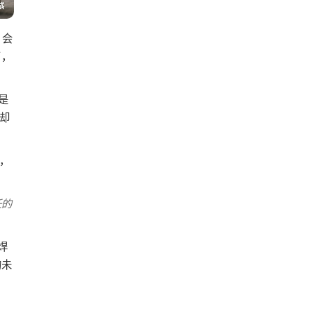
，会
了，
是
却
，
任的
焊
的未