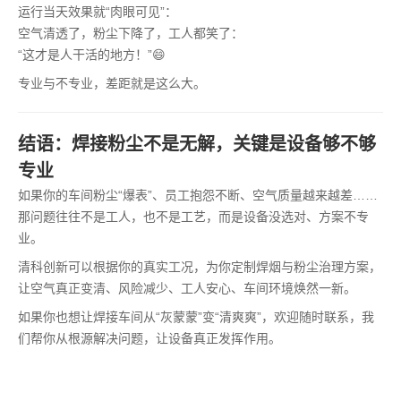
运行当天效果就“肉眼可见”：
空气清透了，粉尘下降了，工人都笑了：
“这才是人干活的地方！”😄
专业与不专业，差距就是这么大。
结语：焊接粉尘不是无解，关键是设备够不够
专业
如果你的车间粉尘“爆表”、员工抱怨不断、空气质量越来越差……
那问题往往不是工人，也不是工艺，而是设备没选对、方案不专
业。
清科创新可以根据你的真实工况，为你定制焊烟与粉尘治理方案，
让空气真正变清、风险减少、工人安心、车间环境焕然一新。
如果你也想让焊接车间从“灰蒙蒙”变“清爽爽”，欢迎随时联系，我
们帮你从根源解决问题，让设备真正发挥作用。