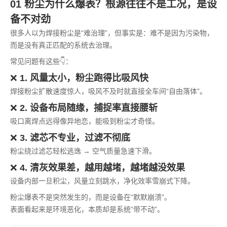
01 粉尘为什么爆表？根源往往不是工况，是设
备不对劲
很多人以为焊接粉尘是“难治理”，但事实是：难不是因为污染物，
而是没有真正匹配的系统去治理。
常见问题有这些👇：
❌
1. 风量太小，粉尘跑得比吸风快
焊接粉尘扩散速度惊人，吸风不及时就直接全车间“自由落体”。
❌
2. 设备布局随缘，捕捉率直接腰斩
吸口离焊点远得像异地恋，能吸到粉尘才奇怪。
❌
3. 滤芯不专业，过滤不彻底
粉尘绕过滤芯轻松逃逸 → 空气质量急速下滑。
❌
4. 清灰效果差，越用越堵，越堵越没效果
设备内部一旦积尘，风量立刻跳水，净化效率雪崩式下降。
粉尘爆表不是突然发生的，而是设备在“默默崩溃”。
表面看起来是环境恶化，本质却是系统“带不动”。