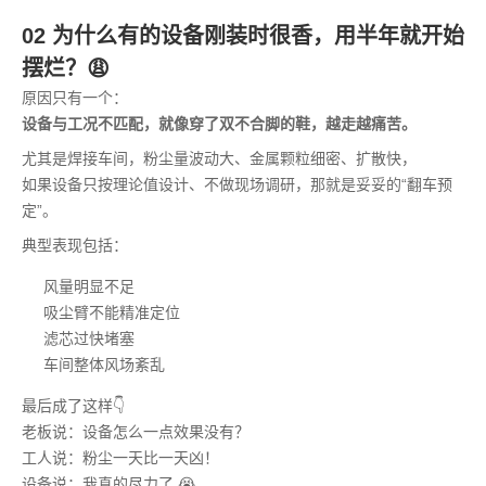
02 为什么有的设备刚装时很香，用半年就开始
摆烂？😩
原因只有一个：
设备与工况不匹配，就像穿了双不合脚的鞋，越走越痛苦。
尤其是焊接车间，粉尘量波动大、金属颗粒细密、扩散快，
如果设备只按理论值设计、不做现场调研，那就是妥妥的“翻车预
定”。
典型表现包括：
风量明显不足
吸尘臂不能精准定位
滤芯过快堵塞
车间整体风场紊乱
最后成了这样👇
老板说：设备怎么一点效果没有？
工人说：粉尘一天比一天凶！
设备说：我真的尽力了 😭。