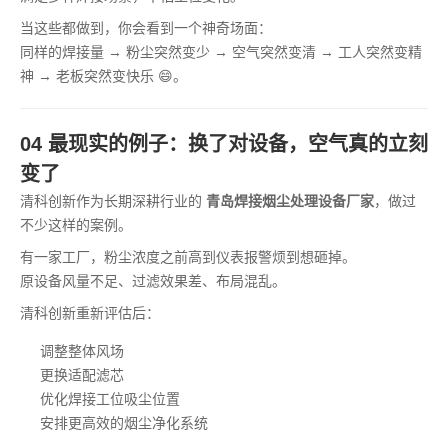
当这些都做到，你会看到一个神奇场面：
同样的焊接量 → 粉尘突然变少 → 空气突然变清 → 工人突然变精
神 → 老板突然变快乐 😄。
04 最现实的例子：换了对设备，空气真的立刻
变了
清科创新作为长期深耕行业的
青岛焊接烟尘处理设备厂家
，做过
不少这样的案例。
有一家工厂，粉尘浓度之前高到仪表报警烦到想砸掉。
原设备风量不足、过滤效果差、布局混乱。
清科创新重新评估后：
调整整体风场
更换适配滤芯
优化焊接工位吸尘位置
安排更高效的烟尘净化系统