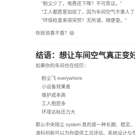
“粉尘少了，电费还下降？不可思议。”
“工人都愿意加班了，因为车间空气不熏人了
“环保检查来得突然？无所谓，随便查。”
你就说香不香？😄
结语：想让车间空气真正变
如果你的车间也在经历：
粉尘飞 everywhere
小设备效果差
维护成本高
工人抱怨多
环境达标压力大
那么中央除尘 system 真的是一种长期、稳
清科创新可以为你提供工况评估、系统设计与专