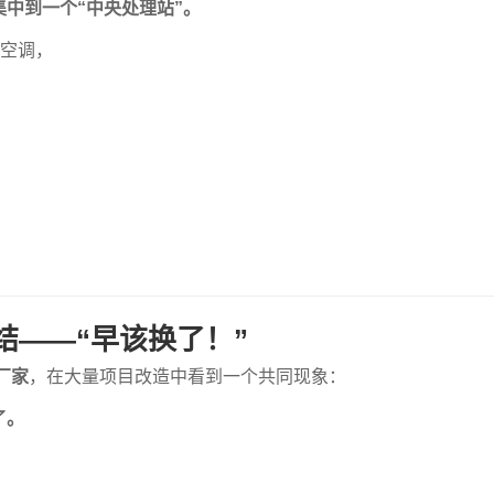
集中到一个“中央处理站”。
央空调，
结——“早该换了！”
厂家
，在大量项目改造中看到一个共同现象：
了。