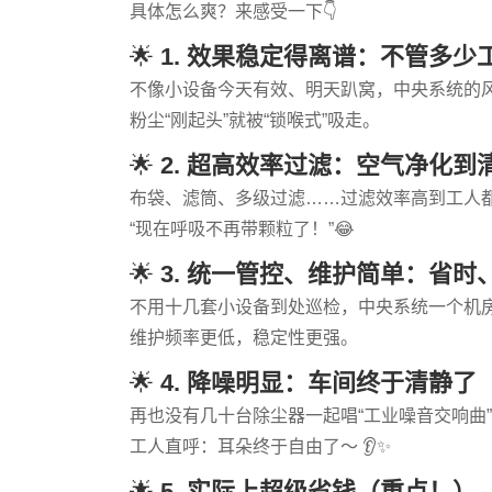
具体怎么爽？来感受一下👇
🌟
1. 效果稳定得离谱：不管多
不像小设备今天有效、明天趴窝，中央系统的
粉尘“刚起头”就被“锁喉式”吸走。
🌟
2. 超高效率过滤：空气净化
布袋、滤筒、多级过滤……过滤效率高到工人
“现在呼吸不再带颗粒了！”😂
🌟
3. 统一管控、维护简单：省时
不用十几套小设备到处巡检，中央系统一个机
维护频率更低，稳定性更强。
🌟
4. 降噪明显：车间终于清静了
再也没有几十台除尘器一起唱“工业噪音交响曲
工人直呼：耳朵终于自由了～ 👂✨
🌟
5. 实际上超级省钱（重点！）