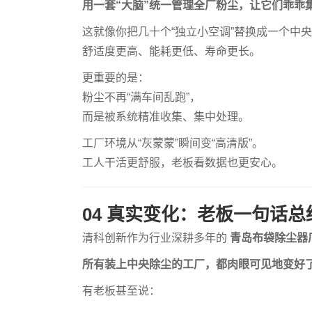
用一套“大脑”统一管理全厂粉尘，让它们乖乖
这就像你把几十个“独立小空调”替换成一个中
舒适度更高、能耗更低、寿命更长。
更重要的是：
粉尘不再“满车间乱跑”，
而是被系统精准收集、集中处理。
工厂环境从“灰蒙蒙”瞬间变“高清版”。
工人干活更舒服，老板看数据也更安心。
04 真实变化：老板一句话总
清科创新作为行业深耕多年的
青岛布袋除尘器
所有装上中央除尘的工厂，都肉眼可见地变好
有老板甚至说：