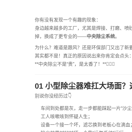
你有没有发现一个有趣的现象：
身边越来越多的工厂，尤其是焊接、打磨、喷砂
掉，换成了更专业的——
中央除尘系统
。
为什么？难道是跟风？还是环保部门又出了新
其实都不是！真正的原因说出来你肯定会点头
**中央除尘不是“贵”，是太香了！**😮‍💨✨
01 小型除尘器难扛大场面？
别说你没经历过👇
车间到处都是灰，走一步都能踩起一片“沙尘
工人咳嗽咳到怀疑人生；
设备一个接一个坏，滤芯换到老板心在滴血