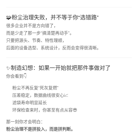
🧩粉尘治理失败，并不等于你“选错路”
很多企业并不是方向错了，
而是少走了那一步“搞清楚再动手”。
只要把源头、节奏、特性理顺，
后面的设备选型、系统设计，反而会变得很清晰。
✨制造幻想：如果一开始就把那件事做对了
你会看到👇
粉尘不再反复“死灰复燃”
压差稳定，数据曲线很安心📈
滤袋寿命明显延长
环保检查来时，你甚至有点从容😎
那一刻你才会明白：
粉尘治理不是拼投入，而是拼判断。