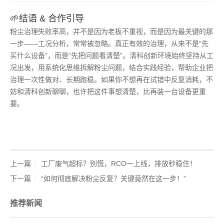
🌱结语 & 合作引导
粉尘治理失败率高，并不是因为老板不重视，而是因为最关键的那
一步——工况分析，常常被忽略。真正有效的治理，从来不是“先
买什么设备”，而是“先把问题看清楚”。清科创新环境始终坚持从工
况出发，用系统化思维拆解粉尘问题，结合实践经验，帮助企业把
治理一次性做对、长期跑稳。如果你不想再在试错中反复消耗，不
妨和清科创新聊聊，也许把这件事想清楚，比再装一台设备更重
要。
上一篇
工厂废气超标？别慌，RCO一上线，排放秒稳住！
下一篇
“如何彻底解决粉尘反复？关键竟然在这一步！”
推荐新闻