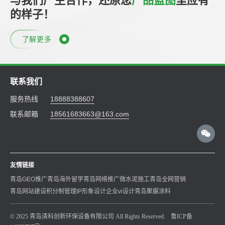
与我们产生合作，还原您
产品蓝图
里应有
的样子！
了解更多
联系我们
服务热线
18888388607
联系邮箱
18561683663@163.com
友情链接
青岛GEO推广
青岛海外留学
青岛网络推广
微水泥施工
青岛全网营销
青岛网站建设
积分制管理
IP形象设计
企业vi设计
青岛聚脲涂料
© 2025 青岛清科创新环保设备有限公司 All Rights Reserved.
鲁ICP备