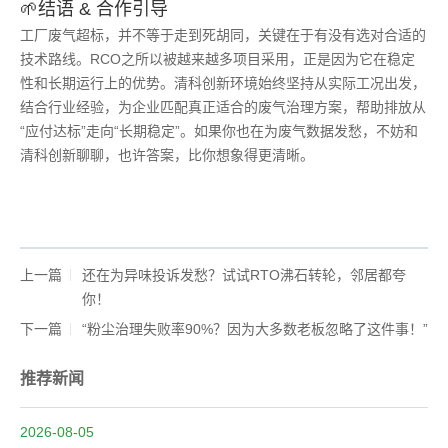
🌱结语 & 合作引导
工厂废气超标，并不等于走到死胡同，关键在于有没有选对合适的
技术路线。RCO之所以被越来越多项目采用，正是因为它在稳定
性和长期运行上的优势。清科创新环境始终坚持从实际工况出发，
结合行业经验，为企业匹配真正适合的废气治理方案，帮助排放从
“应付达标”走向“长期稳定”。如果你也在为废气数据发愁，不妨和
清科创新聊聊，也许答案，比你想象得更清晰。
上一篇
还在为异味投诉发愁？试试RTO沸石转轮，邻居都夸
你！
下一篇
“粉尘治理失败率90%？因为大多数老板忽略了这件事！”
推荐新闻
2026-08-05