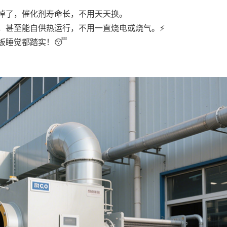
掉了，催化剂寿命长，不用天天换。
，甚至能自供热运行，不用一直烧电或烧气。⚡
板睡觉都踏实！😴