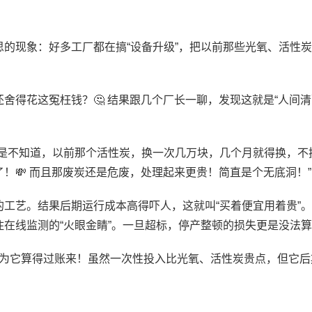
的现象：好多工厂都在搞“设备升级”，把以前那些光氧、活性
舍得花这冤枉钱？🤔 结果跟几个厂长一聊，发现这就是“人间清
你是不知道，以前那个活性炭，换一次几万块，几个月就得换，不
！💸 而且那废炭还是危废，处理起来更贵！简直是个无底洞！”
工艺。结果后期运行成本高得吓人，这就叫“买着便宜用着贵”。
在线监测的“火眼金睛”。一旦超标，停产整顿的损失更是没法
 因为它算得过账来！虽然一次性投入比光氧、活性炭贵点，但它后