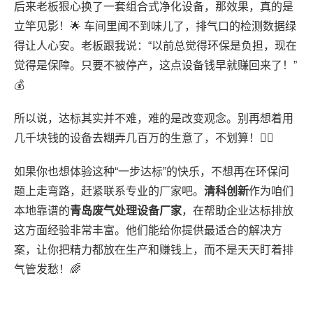
后来老板狠心换了一套组合式净化设备，那效果，真的是
立竿见影！🌟 车间里闻不到味儿了，排气口的检测数据绿
得让人心安。老板跟我说：“以前总觉得环保是负担，现在
觉得是保障。只要不被停产，这点设备钱早就赚回来了！”
💰
所以说，达标其实并不难，难的是改变观念。别再想着用
几千块钱的设备去糊弄几百万的生意了，不划算！🙅‍♂️
如果你也想体验这种“一步达标”的快乐，不想再在环保问
题上走弯路，赶紧联系专业的厂家吧。
清科创新
作为咱们
本地靠谱的
青岛废气处理设备厂家
，在帮助企业达标排放
这方面经验非常丰富。他们能给你提供最适合的解决方
案，让你把精力都放在生产和赚钱上，而不是天天盯着排
气管发愁！🌈