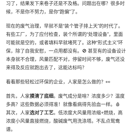
习了，结果发下来卷子还是不及格。问题出在哪？很多时
候，不是你不努力，是你“跑偏”了。
现在的废气治理，早就不是“装个管子排上天”的时代了。
有些工厂，为了应付检查，装个所谓的“处理设备”，里面
可能就是空的，或者填料早就堵死了。这种“形式主义”环
保，除了自我安慰，一点用都没有。🚫 甚至有的设备设计
本身就不合理，风量匹配不对，停留时间不够，废气还没
来得及反应就跑出去了，这能达标吗？
看看那些轻松过环保的企业，人家是怎么做的？👀
首先，人家
摸清了底细
。废气成分是啥？浓度多少？温度
多高？这些数据必须得准！就像看病得先验血一样。🩸
其次，人家
选对了工艺
。低浓度大风量用浓缩+燃烧，高
浓度小风量直接燃烧，酸碱废气用洗涤塔。不乱点鸳鸯
谱。