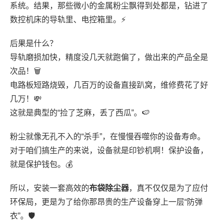
系统。结果，那些微小的金属粉尘飘得到处都是，钻进了
数控机床的导轨里、电控箱里。⚡
后果是什么？
导轨磨损加快，精度没几天就跑偏了，做出来的产品全是
次品！🗑️
电路板短路烧毁，几百万的设备直接趴窝，维修费花了好
几万！💸
这就是典型的“捡了芝麻，丢了西瓜”。🍉
粉尘就像无孔不入的“杀手”，在慢慢吞噬你的设备寿命。
对于咱们搞生产的来说，设备就是印钞机啊！保护设备，
就是保护钱包。💰
所以，安装一套高效的
布袋除尘器
，真不仅仅是为了应付
环保局，更是为了给你那昂贵的生产设备穿上一层“防弹
衣”。🛡️