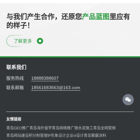
与我们产生合作，还原您
产品蓝图
里应有
的样子！
了解更多
联系我们
服务热线
18888388607
联系邮箱
18561683663@163.com
友情链接
青岛GEO推广
青岛海外留学
青岛网络推广
微水泥施工
青岛全网营销
青岛网站建设
积分制管理
IP形象设计
企业vi设计
青岛聚脲涂料