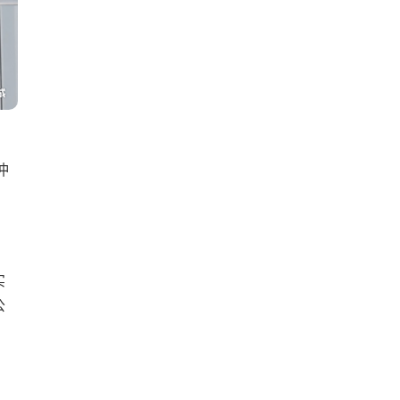
冲
实
公