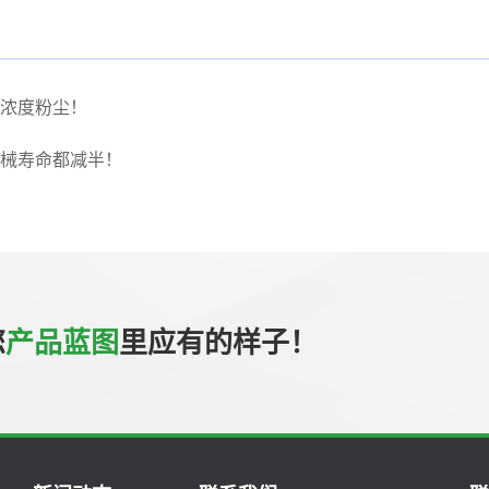
浓度粉尘！
械寿命都减半！
您
产品蓝图
里应有的样子！