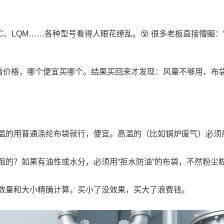
C、LQM……各种型号看得人眼花缭乱。😵 很多老板直接懵圈：
看价格，哪个便宜买哪个。结果买回来才发现：风量不够用、布
温的用普通涤纶布袋就行，便宜。高温的（比如锅炉废气）必须
粗的？如果有油性或水分，必须用“拒水防油”的布袋，不然粉尘
数量和大小精确计算。买小了没效果，买大了浪费钱。