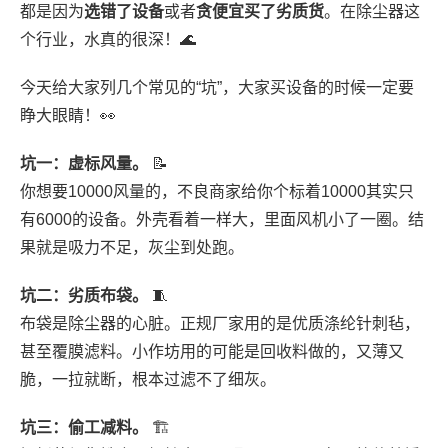
都是因为
选错了设备
或者
贪便宜买了劣质货
。在除尘器这
个行业，水真的很深！🌊
今天给大家列几个常见的“坑”，大家买设备的时候一定要
睁大眼睛！👀
坑一：虚标风量。
📝
你想要10000风量的，不良商家给你个标着10000其实只
有6000的设备。外壳看着一样大，里面风机小了一圈。结
果就是吸力不足，灰尘到处跑。
坑二：劣质布袋。
🧵
布袋是除尘器的心脏。正规厂家用的是优质涤纶针刺毡，
甚至覆膜滤料。小作坊用的可能是回收料做的，又薄又
脆，一拉就断，根本过滤不了细灰。
坑三：偷工减料。
🏗️