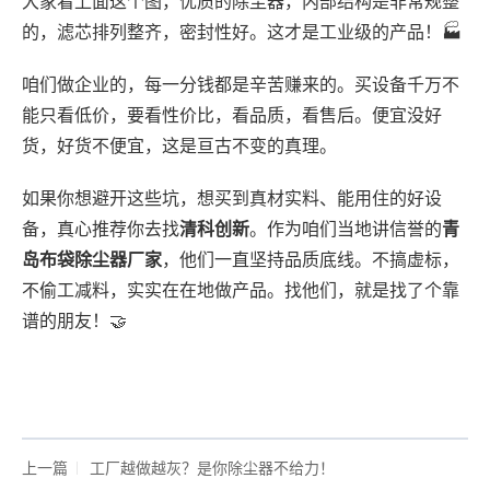
大家看上面这个图，优质的除尘器，内部结构是非常规整
的，滤芯排列整齐，密封性好。这才是工业级的产品！🏭
咱们做企业的，每一分钱都是辛苦赚来的。买设备千万不
能只看低价，要看性价比，看品质，看售后。便宜没好
货，好货不便宜，这是亘古不变的真理。
如果你想避开这些坑，想买到真材实料、能用住的好设
备，真心推荐你去找
清科创新
。作为咱们当地讲信誉的
青
岛布袋除尘器厂家
，他们一直坚持品质底线。不搞虚标，
不偷工减料，实实在在地做产品。找他们，就是找了个靠
谱的朋友！🤝
上一篇
工厂越做越灰？是你除尘器不给力！