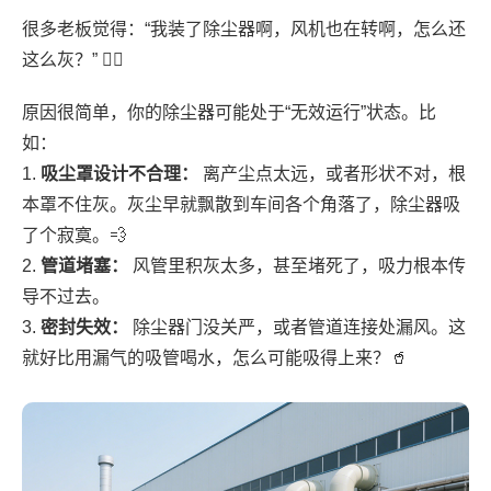
很多老板觉得：“我装了除尘器啊，风机也在转啊，怎么还
这么灰？” 🤷‍♂️
原因很简单，你的除尘器可能处于“无效运行”状态。比
如：
1.
吸尘罩设计不合理：
离产尘点太远，或者形状不对，根
本罩不住灰。灰尘早就飘散到车间各个角落了，除尘器吸
了个寂寞。💨
2.
管道堵塞：
风管里积灰太多，甚至堵死了，吸力根本传
导不过去。
3.
密封失效：
除尘器门没关严，或者管道连接处漏风。这
就好比用漏气的吸管喝水，怎么可能吸得上来？🥤