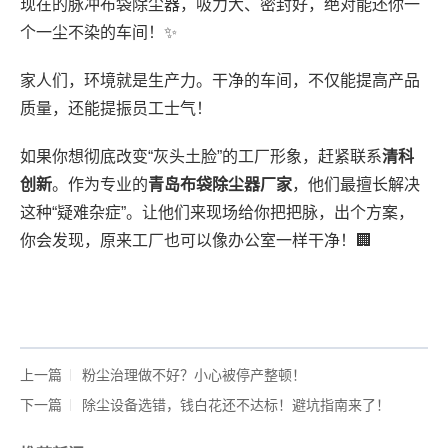
现在的脉冲布袋除尘器，吸力大、密封好，绝对能还你一
个一尘不染的车间！✨
家人们，环境就是生产力。干净的车间，不仅能提高产品
质量，还能提振员工士气！
如果你想彻底改变“灰头土脸”的工厂形象，赶紧联系
清科
创新
。作为专业的
青岛布袋除尘器厂家
，他们最擅长解决
这种“疑难杂症”。让他们来现场给你把把脉，出个方案，
你会发现，原来工厂也可以像办公室一样干净！🏢
上一篇
粉尘治理做不好？小心被停产整顿！
下一篇
除尘设备选错，钱白花还不达标！避坑指南来了！