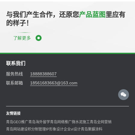
与我们产生合作，还原您
产品蓝图
里应有
的样子！
了解更多
联系我们
服务热线
18888388607
联系邮箱
18561683663@163.com
友情链接
青岛GEO推广
青岛海外留学
青岛网络推广
微水泥施工
青岛全网营销
青岛网站建设
积分制管理
IP形象设计
企业vi设计
青岛聚脲涂料