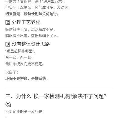
早期为了省预算，选了“通用型方案”，
但实际工况复杂，废气成分多、波动大，
结果就是：设备长期超负荷运行。
2️⃣ 处理工艺老化
吸附效率下降、过滤精度不足，
肉眼看不出来，数据却骗不了人。
3️⃣ 没有整体设计思路
“哪里超标补哪里”，
东一套、西一套，
最后系统反而更不稳定。
说白了：
环保不是拼命，是拼系统。
三、为什么“换一家检测机构”解决不了问题？
🤔
不少企业的第一反应是：