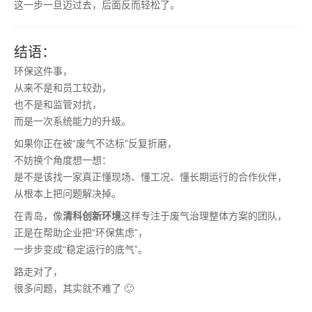
这一步一旦迈过去，后面反而轻松了。
结语：
环保这件事，
从来不是和员工较劲，
也不是和监管对抗，
而是一次系统能力的升级。
如果你正在被“废气不达标”反复折磨，
不妨换个角度想一想：
是不是该找一家真正懂现场、懂工况、懂长期运行的合作伙伴，
从根本上把问题解决掉。
在青岛，像
清科创新环境
这样专注于废气治理整体方案的团队，
正是在帮助企业把“环保焦虑”，
一步步变成“稳定运行的底气”。
路走对了，
很多问题，其实就不难了 🙂