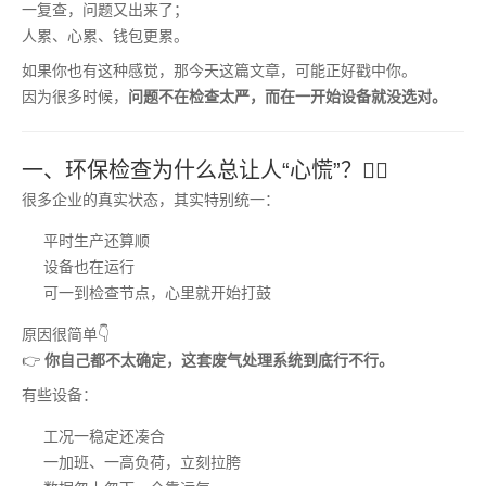
一复查，问题又出来了；
人累、心累、钱包更累。
如果你也有这种感觉，那今天这篇文章，可能正好戳中你。
因为很多时候，
问题不在检查太严，而在一开始设备就没选对。
一、环保检查为什么总让人“心慌”？😵‍💫
很多企业的真实状态，其实特别统一：
平时生产还算顺
设备也在运行
可一到检查节点，心里就开始打鼓
原因很简单👇
👉
你自己都不太确定，这套废气处理系统到底行不行。
有些设备：
工况一稳定还凑合
一加班、一高负荷，立刻拉胯