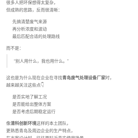
很多人把环保想得太复杂，
但成熟的思路，反而很清晰：
先搞清楚废气来源
再分析浓度和波动
最后匹配合适的处理路线
而不是：
“别人用什么，我也用什么。”
这也是为什么现在企业在寻找
青岛废气处理设备厂家
时，
越来越关注这些点👇
是否实地了解工况
是否能给出整体方案
是否考虑后期稳定运行
像
清科创新环境
这样的本土团队，
更熟悉青岛及周边企业的生产特点，