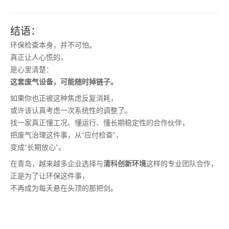
结语：
环保检查本身，并不可怕。
真正让人心慌的，
是心里清楚：
这套废气设备，可能随时掉链子。
如果你也正被这种焦虑反复消耗，
或许该认真考虑一次系统性的调整了。
找一家真正懂工况、懂运行、懂长期稳定性的合作伙伴，
把废气治理这件事，从“应付检查”，
变成“长期放心”。
在青岛，越来越多企业选择与
清科创新环境
这样的专业团队合作，
正是为了让环保这件事，
不再成为每天悬在头顶的那把剑。