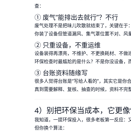
查：
① 废气“能排出去就行”？不行
废气处理不是把味儿吹散就结束了，关键在于
你装了设备但管道漏风、集气罩位置不对、风量
② 只重设备，不重运维
设备装得再漂亮，不维护、不更换耗材、不做巡
环保检查时最尴尬的是什么？不是你没设备，而
③ 台账资料随缘写
很多人觉得台账是“写给人看的”，其实它是你合
真到需要解释、复核、抽查的时候，资料不完整
4）别把环保当成本，它更像“
我知道，一提环保投入，很多老板第一反应：
但你换个算法：