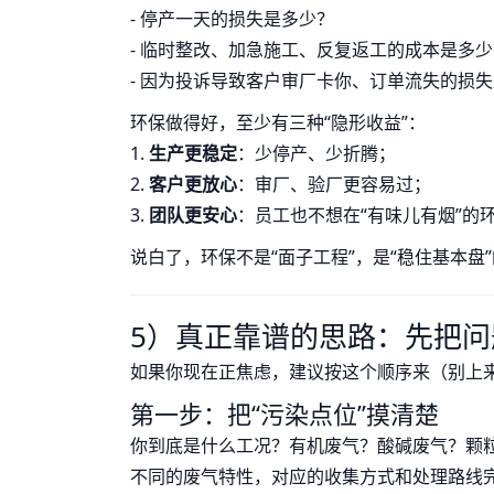
- 停产一天的损失是多少？
- 临时整改、加急施工、反复返工的成本是多少
- 因为投诉导致客户审厂卡你、订单流失的损
环保做得好，至少有三种“隐形收益”：
1.
生产更稳定
：少停产、少折腾；
2.
客户更放心
：审厂、验厂更容易过；
3.
团队更安心
：员工也不想在“有味儿有烟”的环
说白了，环保不是“面子工程”，是“稳住基本盘
5）真正靠谱的思路：先把
如果你现在正焦虑，建议按这个顺序来（别上
第一步：把“污染点位”摸清楚
你到底是什么工况？有机废气？酸碱废气？颗
不同的废气特性，对应的收集方式和处理路线