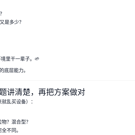
？
失又是多少？
境里干一辈子。🌱
”的底层能力。
问题讲清楚，再把方案做对
来就乱买设备）：
粒物？混合型？
完全不同。