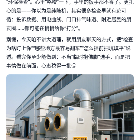
“环保检查”。心里“咯噔”一下，手里的扳手都不香了。更扎
心的是——你以为是纯随机，其实很多检查早就有迹可
循：投诉数据、用电曲线、门口排气味道、附近居民的朋
友圈……都可能在悄悄给你“打分”。
别慌，今天咱不讲大道理，就用朋友聊天的方式，把“检查
为啥盯上你”“哪些地方最容易翻车”“怎么提前把坑填平”说
透。看完你至少能做到：不当“临时抱佛脚”选手，而是把
事情做在前面，心态稳得一批🙂