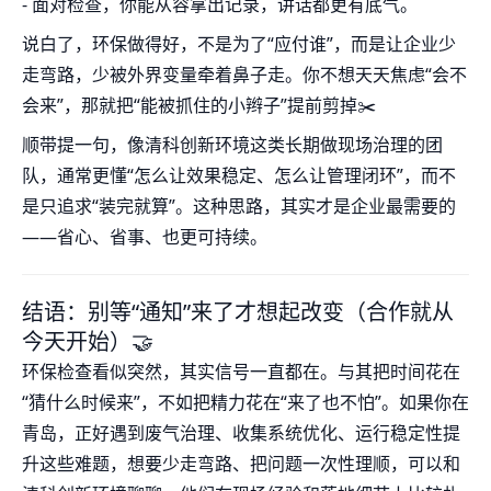
- 面对检查，你能从容拿出记录，讲话都更有底气。
说白了，环保做得好，不是为了“应付谁”，而是让企业少
走弯路，少被外界变量牵着鼻子走。你不想天天焦虑“会不
会来”，那就把“能被抓住的小辫子”提前剪掉✂️
顺带提一句，像清科创新环境这类长期做现场治理的团
队，通常更懂“怎么让效果稳定、怎么让管理闭环”，而不
是只追求“装完就算”。这种思路，其实才是企业最需要的
——省心、省事、也更可持续。
结语：别等“通知”来了才想起改变（合作就从
今天开始）🤝
环保检查看似突然，其实信号一直都在。与其把时间花在
“猜什么时候来”，不如把精力花在“来了也不怕”。如果你在
青岛，正好遇到废气治理、收集系统优化、运行稳定性提
升这些难题，想要少走弯路、把问题一次性理顺，可以和