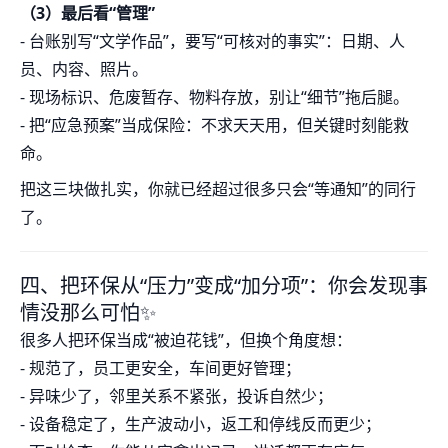
（3）最后看“管理”
- 台账别写“文学作品”，要写“可核对的事实”：日期、人
员、内容、照片。
- 现场标识、危废暂存、物料存放，别让“细节”拖后腿。
- 把“应急预案”当成保险：不求天天用，但关键时刻能救
命。
把这三块做扎实，你就已经超过很多只会“等通知”的同行
了。
四、把环保从“压力”变成“加分项”：你会发现事
情没那么可怕✨
很多人把环保当成“被迫花钱”，但换个角度想：
- 规范了，员工更安全，车间更好管理；
- 异味少了，邻里关系不紧张，投诉自然少；
- 设备稳定了，生产波动小，返工和停线反而更少；