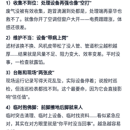
1）收集不到位：处理设备再强也像“空打”
废气没被有效收集，跑冒滴漏到处都是，处理端再豪华也
救不了。就像你开了空调但窗户大开——电费蹭蹭涨，体
感还很差。
2）维护不当：设备“带病上岗”
滤材该换不换、风机皮带松了没人管、管道积尘越积越
厚……结果就是风量不足、阻力变大、效率变差。平时没
事，一检查就露馅。
3）台账和现场“两张皮”
现场运行记录写得天花乱坠，实际设备停着；说按时巡
检，但连巡检表都找不到。这个最要命，因为它会直接影
响“信任值”。
4）临时抱佛脚：前脚擦地后脚就来人
临时突击清理、临时上设备、临时找资料……看似紧急应
对，其实在对方眼里就是“你平时没当回事”。越急越容易