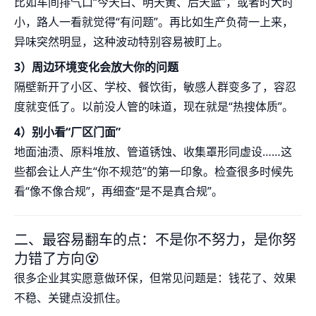
比如车间排气口“今天白、明天黄、后天蓝”，或者时大时
小，路人一看就觉得“有问题”。再比如生产负荷一上来，
异味突然明显，这种波动特别容易被盯上。
3）周边环境变化会放大你的问题
隔壁新开了小区、学校、餐饮街，敏感人群变多了，容忍
度就变低了。以前没人管的味道，现在就是“热搜体质”。
4）别小看“厂区门面”
地面油渍、原料堆放、管道锈蚀、收集罩形同虚设……这
些都会让人产生“你不规范”的第一印象。检查很多时候先
看“像不像合规”，再细查“是不是真合规”。
二、最容易翻车的点：不是你不努力，是你努
力错了方向😵
很多企业其实愿意做环保，但常见问题是：钱花了、效果
不稳、关键点没抓住。