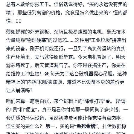
总有人敢给你报五千。但俗话说得好，“买的永远没有卖的
精”，那些低到离谱的价格，究竟是怎么做出来的？懂的都
懂！🤷‍♂️
薄如蝉翼的外壳钢板、杂牌且极易烧毁的电机、毫无技术
含量纯靠“物理硬塞”的过滤芯……这种用“工业垃圾”拼凑出
来的设备，刚开机可能还行，一旦到了高负荷运转的真实
生产环境里，立马就得原形毕露。今天电机冒烟了，明天
滤芯堵死了，后天管道漏气了。你不是在搞生产，你是在
给维修工冲业绩！🛠️ 每天为了这台破机器提心吊胆，这种
精神上的“内耗”和贩卖焦虑，难道不比设备本身的差价更
让人崩溃吗？
咱们来算一笔明白账，来个逻辑上的“降维打击”🧠。 所谓
的“贵”和“便宜”，真不是看你付款那一瞬间掏了多少钱。一
套优质的环保设备，虽然初装费可能让你觉得有点肉疼，
但它买的是什么？ 第一，买的是
“免死金牌”
。排污数据稳