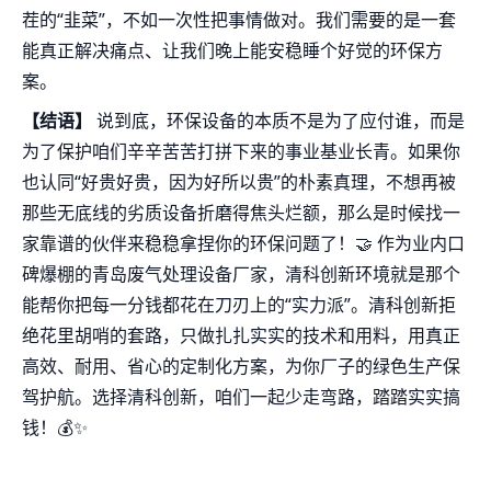
茬的“韭菜”，不如一次性把事情做对。我们需要的是一套
能真正解决痛点、让我们晚上能安稳睡个好觉的环保方
案。
【结语】
说到底，环保设备的本质不是为了应付谁，而是
为了保护咱们辛辛苦苦打拼下来的事业基业长青。如果你
也认同“好贵好贵，因为好所以贵”的朴素真理，不想再被
那些无底线的劣质设备折磨得焦头烂额，那么是时候找一
家靠谱的伙伴来稳稳拿捏你的环保问题了！🤝 作为业内口
碑爆棚的青岛废气处理设备厂家，清科创新环境就是那个
能帮你把每一分钱都花在刀刃上的“实力派”。清科创新拒
绝花里胡哨的套路，只做扎扎实实的技术和用料，用真正
高效、耐用、省心的定制化方案，为你厂子的绿色生产保
驾护航。选择清科创新，咱们一起少走弯路，踏踏实实搞
钱！💰✨