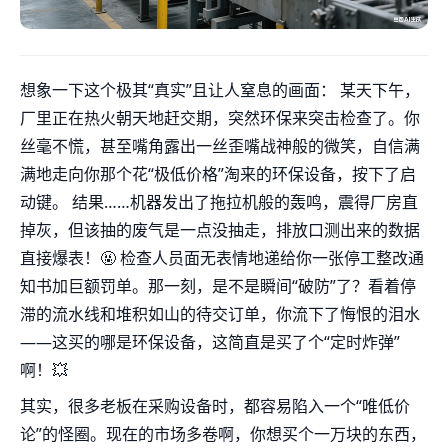
想象一下这个极其“真实”且让人窒息的画面： 某天下午，
厂里正在热火朝天地赶交期，突然环保来突击检查了。你
丝毫不慌，甚至嘴角露出一丝歪嘴战神般的微笑，自信满
满地走向你那个花“极低价格”淘来的环保设备，按下了启
动键。 结果……机器发出了拖拉机般的轰鸣，震得厂房直
掉灰，但该抽的废气是一点没抽走，排放口测出来的数据
直接爆表！🤬 检查人员面无表情地递给你一张停工整改通
知书加巨额罚单。那一刻，是不是瞬间“破防”了？看着停
滞的流水线和堆积如山的待交订单，你流下了悔恨的泪水
——这买的哪是环保设备，这简直是买了个“定时炸弹”
啊！💥
其实，很多老板在采购设备时，都容易陷入一个“唯低价
论”的怪圈。现在的市场多卷啊，你想买个一万块的东西，