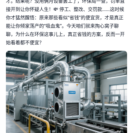
才。结果呢？没用俩月设备罢工了，环保局一查，罚单直
接开到让你怀疑人生！💸 停工、整改、交罚款……这时候
你才猛然醒悟：原来那些看似“省钱”的便宜货，才是真正
能让你倾家荡产的“吸血鬼”。今天咱们就来掏心窝子聊
聊，为什么在环保这事儿上，真正省钱的方案，反而一开
始看着都不便宜？