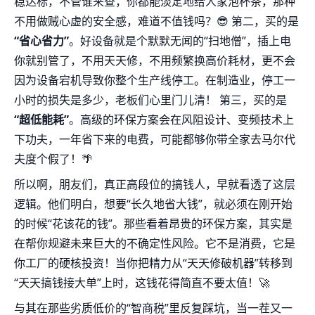
稳达标，不管谁来查，你都能淡定地给人家泡杯茶，那种
不用做贼心虚的安全感，难道不值钱吗？😎 第二，买的是
“省心省力”
。好设备就是个默默无闻的“扫地僧”，插上电
你就别管了，不用天天修，不用频繁换高价耗材，更不会
因为设备宕机导致你整个生产线停工。在制造业，停工一
小时的损失是多少，老板们心里门儿清！ 第三，买的是
“超低能耗”
。高级的环保方案会在风阻设计、变频技术上
下功夫，一年省下来的电费，可能都够你带全家去马尔代
夫度个假了！🌴
所以啊，朋友们，真正高段位的搞钱人，早就看透了这层
逻辑。他们明白，想要“长久地省大钱”，就必须在刚开始
的时候“花该花的钱”。那些看着昂贵的环保方案，其实是
在帮你规避未来巨大的不确定性风险。它不是消费，它是
你工厂的硬核投资！当你把精力从“天天修破机器”转移到
“天天搞钱接大单”上时，这钱花得简直不要太值！🚀
与其在那些劣质低价的“智商税”里反复踩坑，当一茬又一