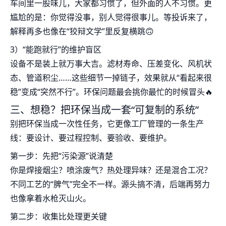
车间里一股味儿，大家都习惯了，但外面的人不习惯。更
尴尬的是：你觉得没事，别人觉得很事儿。等投诉来了，
解释再多也像在“狡辩文学”里反复横跳🙃
3）“能跑就行”的维护盲区
设备不是装上就万事大吉。滤材寿命、压差变化、风机状
态、管道积尘……这些细节一掉链子，效果就从“看起来很
稳”变成“突然不行”。环保问题最会挑你最忙的时候冒头🔥
三、想稳？把环保当成一套“可复制的系统”
别把环保当成一次性任务，它更像工厂管理的一条生产
线：要设计、要过程控制、要验收、要维护。
第一步：先把“污染源”说清楚
你是焊接烟尘？喷涂废气？热处理异味？还是混合工况？
不同工艺的“脾气”完全不一样。源头搞不清，后端再努力
也像拿着水枪灭山火。
第二步：收集比处理更关键