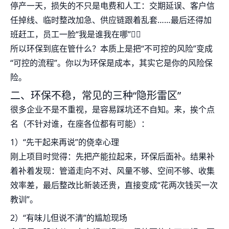
停产一天，损失的不只是电费和人工：交期延误、客户信
任掉线、临时整改加急、供应链跟着乱套……最后还得加
班赶工，员工一脸“我是谁我在哪”😵‍💫
所以环保到底在管什么？本质上是把“不可控的风险”变成
“可控的流程”。你以为环保是成本，其实它是你的风险保
险。
二、环保不稳，常见的三种“隐形雷区”
很多企业不是不重视，是容易踩坑还不自知。来，挨个点
名（不针对谁，在座各位都有可能）：
1）“先干起来再说”的侥幸心理
刚上项目时觉得：先把产能拉起来，环保后面补。结果补
着补着发现：管道走向不对、风量不够、空间不够、收集
效率差，最后整改比新装还贵，直接变成“花两次钱买一次
教训”。
2）“有味儿但说不清”的尴尬现场