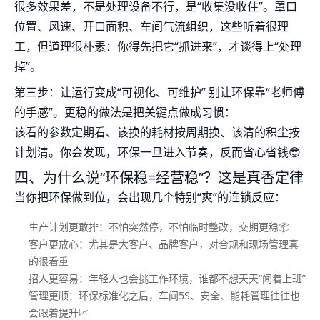
很多效果差，不是处理设备不行，是“收集没收住”。罩口
位置、风速、开口面积、车间气流组织，这些听着很理
工，但道理很朴素：你得先把它“抓进来”，才谈得上“处理
掉”。
第三步：让运行变成“可视化、可维护” 别让环保靠“老师傅
的手感”。更稳的做法是把关键点做成习惯：
该看的参数定期看、该换的耗材按周期换、该清的积尘按
计划清。你会发现，环保一旦进入节奏，反而省心省钱😎
四、为什么说“环保稳=经营稳”？这是真香定律
当你把环保做到位，会出现几个特别“爽”的连锁反应：
生产计划更敢排：不怕突然停，不怕临时整改，交期更稳📦
客户更放心：尤其是大客户、品牌客户，对合规和现场管理真
的很看重
招人更容易：年轻人也会挑工作环境，谁都不想天天“闻着上班”
管理更顺：环保标准化之后，车间5S、安全、能耗管理往往也
会跟着提升📈