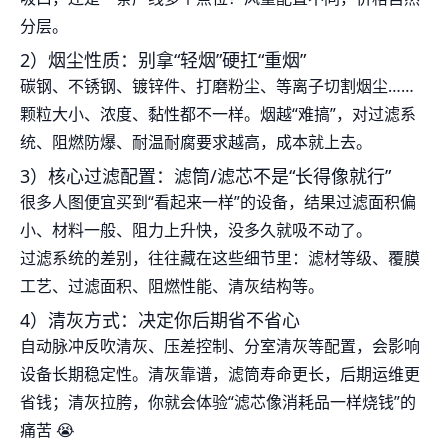
分层。
2）烟尘性质：别拿“轻烟”硬扛“重烟”
碳钢、不锈钢、镀锌件、打磨粉尘、等离子切割烟尘……
颗粒大小、浓度、黏性都不一样。烟越“难搞”，对过滤系
统、阻燃防爆、耐温耐腐要求越高，成本就上去。
3）核心过滤配置：滤筒/滤芯不是“长得像就行”
很多人图便宜买到“看起来一样”的设备，结果过滤面积偏
小、材料一般、阻力上升快，没多久就吸不动了。
过滤系统的差别，往往藏在这些细节里：滤材等级、覆膜
工艺、过滤面积、阻燃性能、清灰结构等。
4）清灰方式：决定你后期省不省心
自动脉冲反吹清灰、压差控制、分室清灰等配置，会影响
设备长期稳定性。清灰靠谱，滤筒寿命更长，后期运维更
省钱；清灰拉胯，你就会体验“滤芯像消耗品一样烧钱”的
痛苦 😭