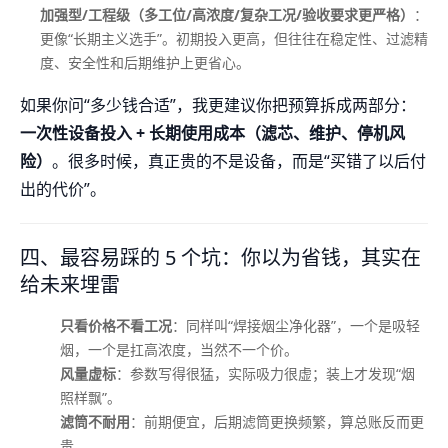
加强型/工程级（多工位/高浓度/复杂工况/验收要求更严格）
：
更像“长期主义选手”。初期投入更高，但往往在稳定性、过滤精
度、安全性和后期维护上更省心。
如果你问“多少钱合适”，我更建议你把预算拆成两部分：
一次性设备投入 + 长期使用成本（滤芯、维护、停机风
险）
。很多时候，真正贵的不是设备，而是“买错了以后付
出的代价”。
四、最容易踩的 5 个坑：你以为省钱，其实在
给未来埋雷
只看价格不看工况
：同样叫“焊接烟尘净化器”，一个是吸轻
烟，一个是扛高浓度，当然不一个价。
风量虚标
：参数写得很猛，实际吸力很虚；装上才发现“烟
照样飘”。
滤筒不耐用
：前期便宜，后期滤筒更换频繁，算总账反而更
贵。