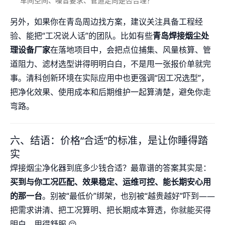
车间空间、噪音要求、管道走向是否合理？
另外，如果你在青岛周边找方案，建议关注具备工程经
验、能把“工况说人话”的团队。比如有些
青岛焊接烟尘处
理设备厂家
在落地项目中，会把点位捕集、风量核算、管
道阻力、滤材选型讲得明明白白，不是甩一张报价单就完
事。清科创新环境在实际应用中也更强调“因工况选型”，
把净化效果、使用成本和后期维护一起算清楚，避免你走
弯路。
六、结语：价格“合适”的标准，是让你睡得踏
实
焊接烟尘净化器到底多少钱合适？最靠谱的答案其实是：
买到与你工况匹配、效果稳定、运维可控、能长期安心用
的那一台
。别被“最低价”绑架，也别被“越贵越好”吓到——
把需求讲清、把工况算明、把长期成本算透，你就能买得
明白、用得舒服 😌