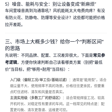
5）噪音、能耗与安全：别让设备变成“新麻烦”
车间里噪音高到沟通靠吼？风机能耗太大电费肉疼？有没
有防火花、防静电、防爆等安全设计？这些都可能把价格
拉开差距。
三、市场上大概多少钱？给你一个“判断区间”
的思路
先说明：不同品牌、配置、工况差异很大，下面是
常见参
考逻辑
，方便你快速判断自己该看哪类方案（别把“最低
价”当目标，把“够用+耐用”当目标）：
入门级（偏轻工况/单工位/基础过滤）
：通常是“能用型”，适合
烟尘量不大、使用频率不高的场景。价格往往更亲民，但要重
点盯住滤材、清灰和风量是否真实。
主流实用级（多数工厂的舒适区）
：适合常规焊接工况、较高
开机时长、对稳定性有要求的车间。这一档常见的特点是：配
置更均衡、清灰更靠谱、运维更可控。