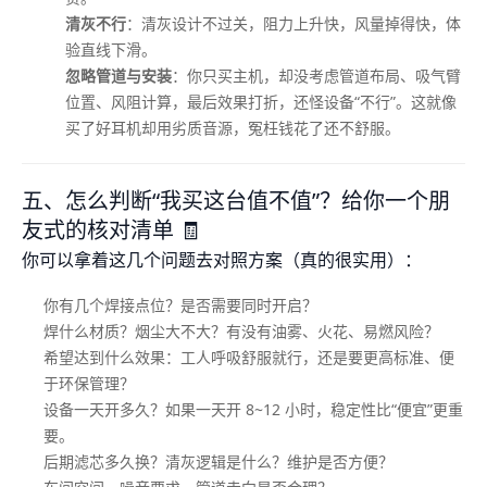
清灰不行
：清灰设计不过关，阻力上升快，风量掉得快，体
验直线下滑。
忽略管道与安装
：你只买主机，却没考虑管道布局、吸气臂
位置、风阻计算，最后效果打折，还怪设备“不行”。这就像
买了好耳机却用劣质音源，冤枉钱花了还不舒服。
五、怎么判断“我买这台值不值”？给你一个朋
友式的核对清单 🧾
你可以拿着这几个问题去对照方案（真的很实用）：
你有几个焊接点位？是否需要同时开启？
焊什么材质？烟尘大不大？有没有油雾、火花、易燃风险？
希望达到什么效果：工人呼吸舒服就行，还是要更高标准、便
于环保管理？
设备一天开多久？如果一天开 8~12 小时，稳定性比“便宜”更重
要。
后期滤芯多久换？清灰逻辑是什么？维护是否方便？